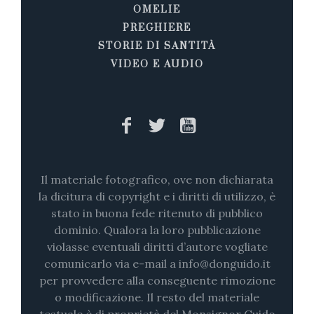
OMELIE
PREGHIERE
STORIE DI SANTITÀ
VIDEO E AUDIO
Il materiale fotografico, ove non dichiarata
la dicitura di copyright e i diritti di utilizzo, è
stato in buona fede ritenuto di pubblico
dominio. Qualora la loro pubblicazione
violasse eventuali diritti d’autore vogliate
comunicarlo via e-mail a info@donguido.it
per provvedere alla conseguente rimozione
o modificazione. Il resto del materiale
testuale è di proprietà del Monsignor Guido