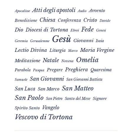
Atti degli apostoli
Avvento
Apocalisse
Audio
Chiesa
Cristo
Conferenza
Benedizione
Davide
Fede
Dio
Diocesi di Tortona
Ebrei
Genesi
Gesù
Giovanni
Isaia
Geremia
Gerusalemme
Maria Vergine
Lectio Divina
Liturgia
Marco
Omelia
Natale
Meditazione
Novena
Preghiera
Pregare
Quaresima
Parabola
Pasqua
San Giovanni
San Giovanni Battista
Samuele
San Matteo
San Luca
San Marco
San Paolo
Signore
San Pietro
Santo del Mese
Vangelo
Spirito Santo
Vescovo di Tortona