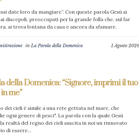
essi date loro da mangiare”. Con queste parola Gesù si
 ai discepoli, preoccupati per la grande folla che, sul far
era, si trova lontana da casa e ancora da sfamare.
istrazione
in
La Parola della Domenica
1 Agosto 202
a della Domenica: “Signore, imprimi il tuo
 in me”
no dei cieli è simile a una rete gettata nel mare, che
ie ogni genere di pesci". La parola con la quale Gesù
a la realtà del regno dei cieli suscita in noi un rinnovato
io di essere...