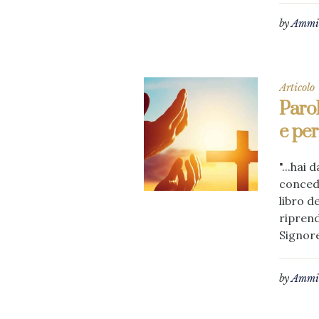
by
Ammin
Articolo
Parol
e per
"...hai
concedi
libro d
riprend
Signore
by
Ammin