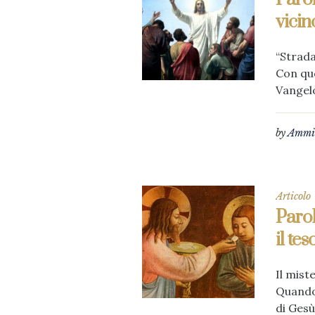
vicin
“Strada
Con que
Vangelo
by
Ammin
Articolo
Parol
il te
Il mist
Quando 
di Gesù