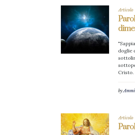
Articolo
Parol
dimen
"Sappia
doglie 
sottoli
sottopo
Cristo.
by
Ammin
Articolo
Parol