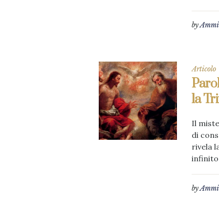
by
Ammin
Articolo
Parol
la Tri
Il mist
di cons
rivela 
infinito.
by
Ammin