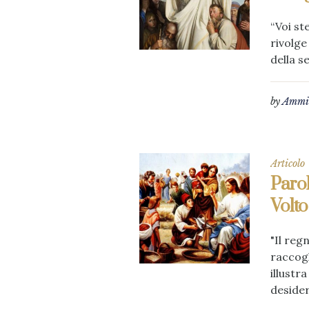
“Voi st
rivolge
della s
by
Ammin
Articolo
Parol
Volto
"Il reg
raccogl
illustr
desider