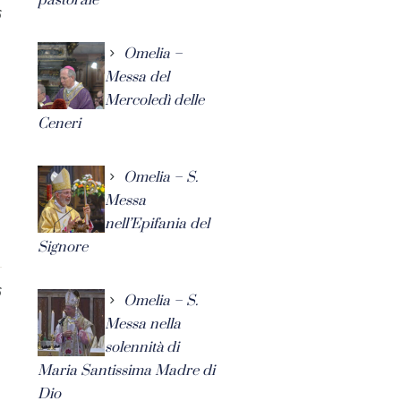
6
Omelia –
Messa del
Mercoledì delle
Ceneri
Omelia – S.
Messa
nell’Epifania del
Signore
6
Omelia – S.
Messa nella
solennità di
Maria Santissima Madre di
Dio