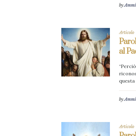
by
Ammin
Articolo
Parol
al Pa
“Perciò
riconos
questa 
by
Ammin
Articolo
Parol