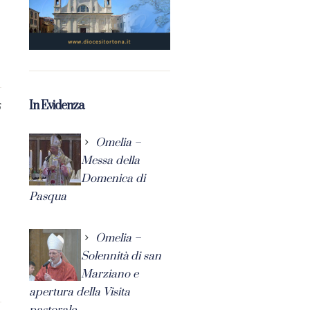
In Evidenza
6
Omelia –
Messa della
Domenica di
Pasqua
Omelia –
Solennità di san
Marziano e
apertura della Visita
pastorale