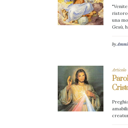
"Venite
ristoro
una mol
Gesù, h
by
Ammin
Articolo
Parol
Crist
Preghia
amabili
creatur