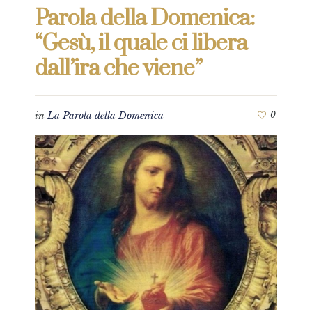
Parola della Domenica:
“Gesù, il quale ci libera
dall’ira che viene”
in
La Parola della Domenica
0