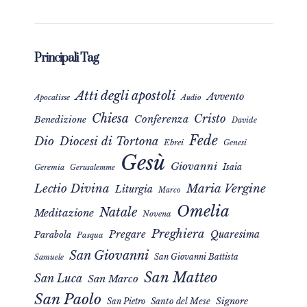
Principali Tag
Atti degli apostoli
Avvento
Apocalisse
Audio
Chiesa
Cristo
Conferenza
Benedizione
Davide
Fede
Dio
Diocesi di Tortona
Ebrei
Genesi
Gesù
Giovanni
Isaia
Geremia
Gerusalemme
Maria Vergine
Lectio Divina
Liturgia
Marco
Omelia
Natale
Meditazione
Novena
Preghiera
Pregare
Quaresima
Parabola
Pasqua
San Giovanni
San Giovanni Battista
Samuele
San Matteo
San Luca
San Marco
San Paolo
Signore
San Pietro
Santo del Mese