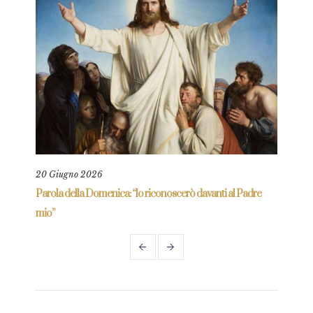
20 Giugno 2026
30 M
Parola della Domenica: “lo riconoscerò davanti al Padre
Parol
mio”