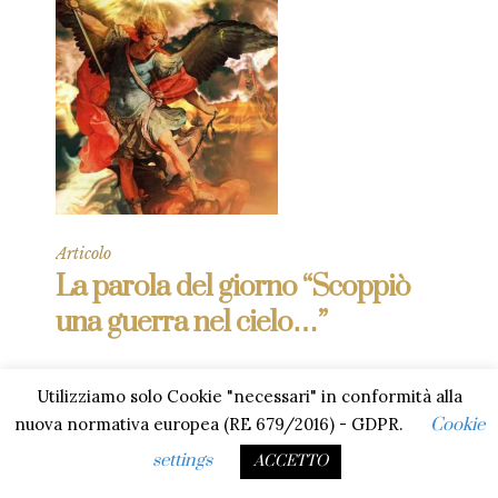
Articolo
La parola del giorno “Scoppiò
una guerra nel cielo…”
Ascoltiamo la parola di Dio dal libro
Utilizziamo solo Cookie "necessari" in conformità alla
dell’Apocalisse: “Scoppiò una guerra nel cielo:
nuova normativa europea (RE 679/2016) - GDPR.
Cookie
Michele e i suoi angeli combattevano contro
il drago. Il drago combatteva insieme ai suoi
settings
ACCETTO
angeli, ma non prevalse e non vi fu più posto