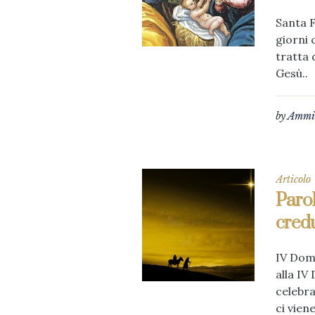
Santa F
giorni 
tratta 
Gesù..
by
Ammin
Articolo
Parol
cred
IV Dome
alla IV
celebra
ci vien