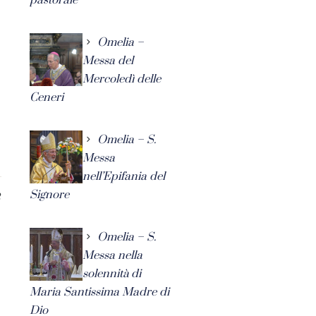
Omelia –
Messa del
Mercoledì delle
Ceneri
Omelia – S.
Messa
nell’Epifania del
Signore
2
Omelia – S.
Messa nella
solennità di
Maria Santissima Madre di
Dio