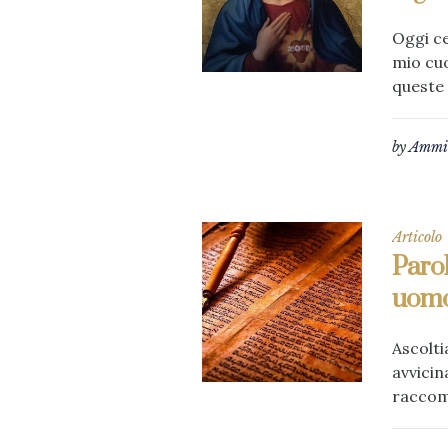
Oggi ce
mio cuo
queste 
by
Ammin
Articolo
Parol
uom
Ascolti
avvicin
raccoma