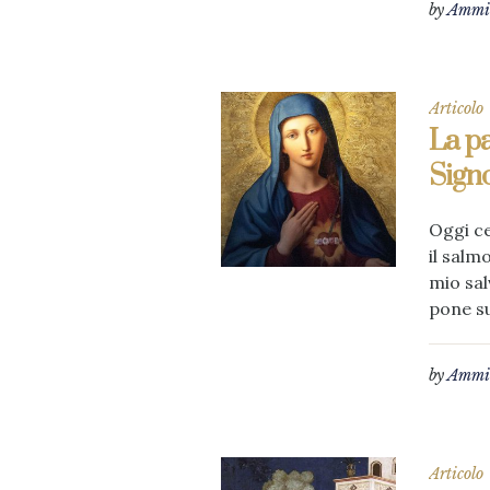
by
Ammin
Articolo
La pa
Sign
Oggi c
il salm
mio sal
pone su
by
Ammin
Articolo