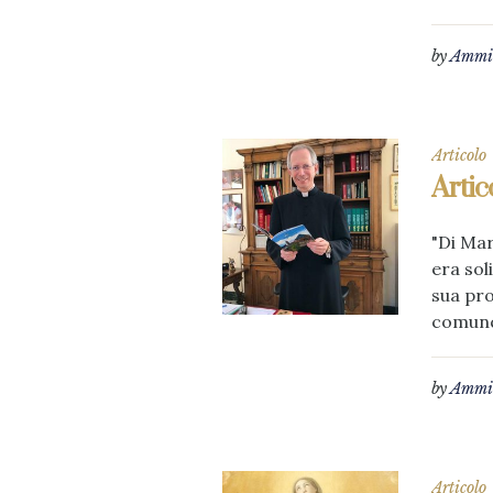
by
Ammin
Articolo
Artic
"Di Mar
era sol
sua pro
comunqu
by
Ammin
Articolo