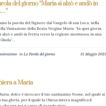
rola del giorno “Maria si alzò e andò in
a…”
amo la parola del Signore dal Vangelo di san Luca, nella
ella Visitazione della Beata Vergine Maria: “In quei giorni,
i alzò e andò in fretta verso la regione montuosa, in una
 Giuda”...
istrazione
in
La Parola del giorno
31 Maggio 202
hiera a Maria
aria, dolce è invocare il tuo santissimo Nome, nel quale si
a tua gloria, per il quale la Chiesa intera magnifica il
, che per noi è causa di grande gioia...