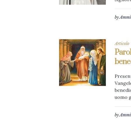
by
Ammin
Articolo
Parol
bene
Present
Vangelo
benedis
uomo gi
by
Ammin