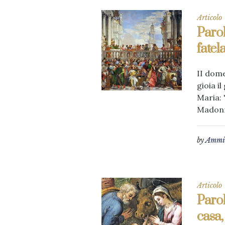
Articolo
Parol
fatel
II dome
gioia i
Maria: 
Madonna
by
Ammin
Articolo
Parol
casa,