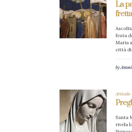
La pa
frett
Ascolti
festa d
Maria s
città di
by
Ammin
Articolo
Preg
Santa M
rivela l
Signore