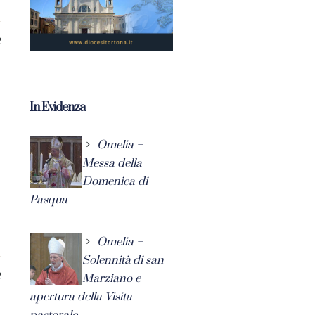
2
In Evidenza
Omelia –
Messa della
Domenica di
Pasqua
Omelia –
Solennità di san
2
Marziano e
apertura della Visita
pastorale