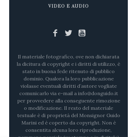
VIDEO E AUDIO
Il materiale fotografico, ove non dichiarata
la dicitura di copyright e i diritti di utilizzo, è
stato in buona fede ritenuto di pubblico
dominio. Qualora la loro pubblicazione
violasse eventuali diritti d’autore vogliate
comunicarlo via e-mail a info@donguido.it
per provvedere alla conseguente rimozione
o modificazione. Il resto del materiale
testuale è di proprietà del Monsignor Guido
Marini ed è coperto da copyright. Non è
consentita alcuna loro riproduzione,