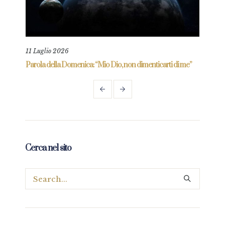
11 Luglio 2026
18 L
re
Parola della Domenica: “Mio Dio, non dimenticarti di me”
Paro
Cerca nel sito