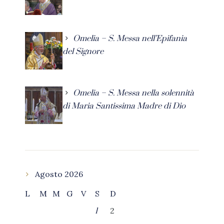
Omelia – S. Messa nell’Epifania
del Signore
Omelia – S. Messa nella solennità
di Maria Santissima Madre di Dio
Agosto 2026
L
M
M
G
V
S
D
2
1