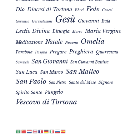
Fede
Dio
Diocesi di Tortona
Ebrei
Genesi
Gesù
Giovanni
Isaia
Geremia
Gerusalemme
Maria Vergine
Lectio Divina
Liturgia
Marco
Omelia
Natale
Meditazione
Novena
Preghiera
Pregare
Quaresima
Parabola
Pasqua
San Giovanni
San Giovanni Battista
Samuele
San Matteo
San Luca
San Marco
San Paolo
Signore
San Pietro
Santo del Mese
Vangelo
Spirito Santo
Vescovo di Tortona