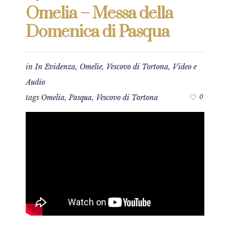
Omelia – Messa della
Domenica di Pasqua
in
In Evidenza
,
Omelie
,
Vescovo di Tortona
,
Video e
Audio
tags
Omelia
,
Pasqua
,
Vescovo di Tortona
0