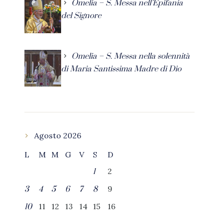
Omelia – S. Messa nell’Epifania
del Signore
Omelia – S. Messa nella solennità
di Maria Santissima Madre di Dio
Agosto 2026
L
M
M
G
V
S
D
2
1
9
3
4
5
6
7
8
11
12
13
14
15
16
10