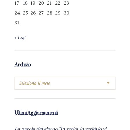
17
18
19
20
21
22
23
24
25
26
27
28
29
30
31
« Lug
Archivio
Ultimi Aggiornamenti
La parola del giorno “In verità, in verità io vi