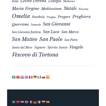
Lectio Divina
Liturgia
Isaia
Madonna
Natale
Maria Vergine
Meditazione
Novena
Omelia
Preghiera
Pregare
Parabola
Pasqua
San Giovanni
Quaresima
Samuele
San Luca
San Marco
San Giovanni Battista
San Matteo
San Paolo
San Pietro
Vangelo
Signore
Spirito Santo
Santo del Mese
Vescovo di Tortona