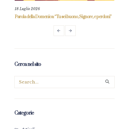
18 Luglio 2026
9 Ma
re
Parola della Domenica: “Tu sei buono, Signore, e perdoni”
Paro
mio”
Cerca nel sito
Categorie