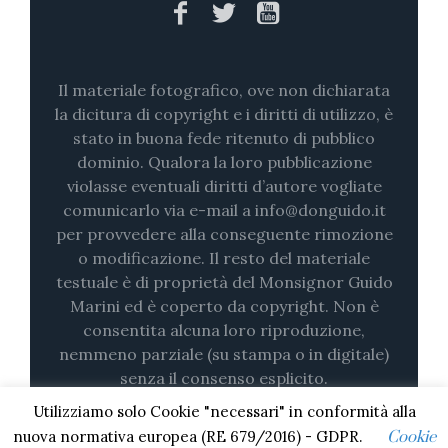
Il materiale fotografico, ove non dichiarata
la dicitura di copyright e i diritti di utilizzo, è
stato in buona fede ritenuto di pubblico
dominio. Qualora la loro pubblicazione
violasse eventuali diritti d’autore vogliate
comunicarlo via e-mail a info@donguido.it
per provvedere alla conseguente rimozione
o modificazione. Il resto del materiale
testuale è di proprietà del Monsignor Guido
Marini ed è coperto da copyright. Non è
consentita alcuna loro riproduzione,
nemmeno parziale (su stampa o in digitale)
senza il consenso esplicito.
Utilizziamo solo Cookie "necessari" in conformità alla
nuova normativa europea (RE 679/2016) - GDPR.
Cookie