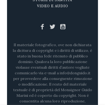
STORIE DI SANTITÀ
VIDEO E AUDIO
Il materiale fotografico, ove non dichiarata
la dicitura di copyright e i diritti di utilizzo, è
stato in buona fede ritenuto di pubblico
dominio. Qualora la loro pubblicazione
violasse eventuali diritti d’autore vogliate
comunicarlo via e-mail a info@donguido.it
per provvedere alla conseguente rimozione
o modificazione. Il resto del materiale
testuale è di proprietà del Monsignor Guido
Marini ed è coperto da copyright. Non è
consentita alcuna loro riproduzione,