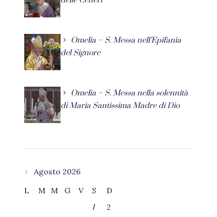
delle Ceneri
Omelia – S. Messa nell’Epifania
del Signore
Omelia – S. Messa nella solennità
di Maria Santissima Madre di Dio
Agosto 2026
L
M
M
G
V
S
D
2
1