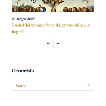
23 Maggio 2026
4 Lu
re
Parola della Domenica: “Venne all’improvviso dal cielo un
Parol
fragore”
Cerca nel sito