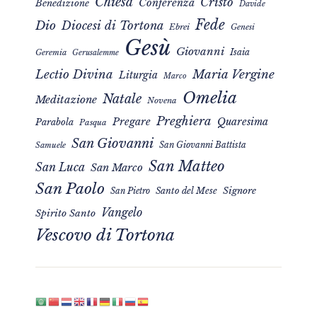
Chiesa
Cristo
Conferenza
Benedizione
Davide
Fede
Dio
Diocesi di Tortona
Ebrei
Genesi
Gesù
Giovanni
Isaia
Geremia
Gerusalemme
Maria Vergine
Lectio Divina
Liturgia
Marco
Omelia
Natale
Meditazione
Novena
Preghiera
Pregare
Quaresima
Parabola
Pasqua
San Giovanni
San Giovanni Battista
Samuele
San Matteo
San Luca
San Marco
San Paolo
Signore
San Pietro
Santo del Mese
Vangelo
Spirito Santo
Vescovo di Tortona