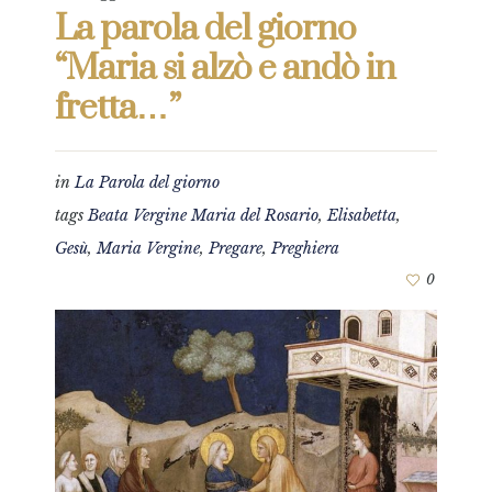
La parola del giorno
“Maria si alzò e andò in
fretta…”
in
La Parola del giorno
tags
Beata Vergine Maria del Rosario
,
Elisabetta
,
Gesù
,
Maria Vergine
,
Pregare
,
Preghiera
0