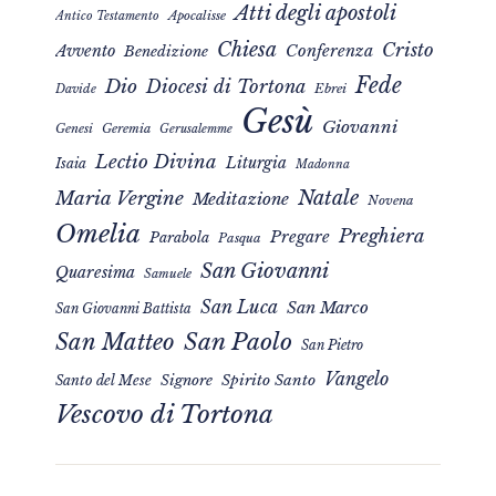
Atti degli apostoli
Apocalisse
Antico Testamento
Chiesa
Cristo
Avvento
Conferenza
Benedizione
Fede
Dio
Diocesi di Tortona
Davide
Ebrei
Gesù
Giovanni
Genesi
Geremia
Gerusalemme
Lectio Divina
Liturgia
Isaia
Madonna
Natale
Maria Vergine
Meditazione
Novena
Omelia
Preghiera
Pregare
Parabola
Pasqua
San Giovanni
Quaresima
Samuele
San Luca
San Marco
San Giovanni Battista
San Matteo
San Paolo
San Pietro
Vangelo
Signore
Spirito Santo
Santo del Mese
Vescovo di Tortona