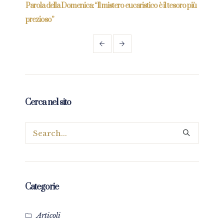
re
Parola della Domenica: “Il mistero eucaristico è il tesoro più
Parol
prezioso”
Cerca nel sito
Categorie
Articoli