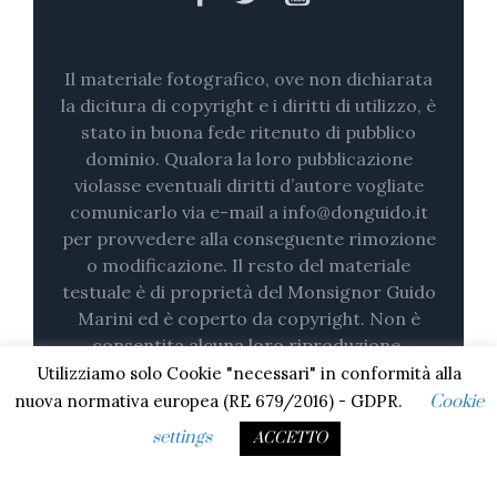
Il materiale fotografico, ove non dichiarata
la dicitura di copyright e i diritti di utilizzo, è
stato in buona fede ritenuto di pubblico
dominio. Qualora la loro pubblicazione
violasse eventuali diritti d’autore vogliate
comunicarlo via e-mail a info@donguido.it
per provvedere alla conseguente rimozione
o modificazione. Il resto del materiale
testuale è di proprietà del Monsignor Guido
Marini ed è coperto da copyright. Non è
consentita alcuna loro riproduzione,
nemmeno parziale (su stampa o in digitale)
Utilizziamo solo Cookie "necessari" in conformità alla
senza il consenso esplicito.
nuova normativa europea (RE 679/2016) - GDPR.
Cookie
settings
ACCETTO