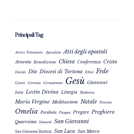
Principali Tag
Atti degli apostoli
Apocalisse
Antico Testamento
Chiesa
Cristo
Avvento
Conferenza
Benedizione
Fede
Dio
Diocesi di Tortona
Davide
Ebrei
Gesù
Giovanni
Genesi
Geremia
Gerusalemme
Lectio Divina
Liturgia
Isaia
Madonna
Natale
Maria Vergine
Meditazione
Novena
Omelia
Preghiera
Pregare
Parabola
Pasqua
San Giovanni
Quaresima
Samuele
San Luca
San Marco
San Giovanni Battista