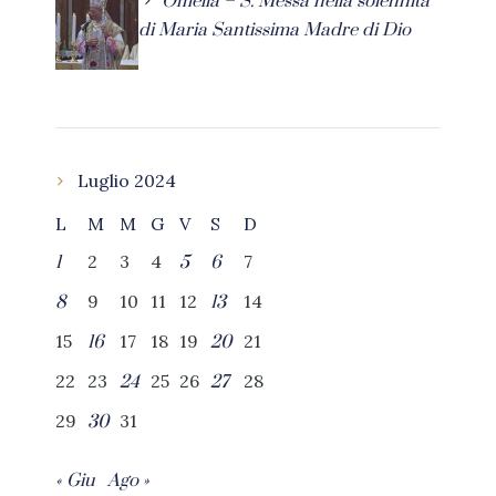
Omelia – S. Messa nella solennità
di Maria Santissima Madre di Dio
Luglio 2024
L
M
M
G
V
S
D
2
3
4
7
1
5
6
9
10
11
12
14
8
13
15
17
18
19
21
16
20
22
23
25
26
28
24
27
29
31
30
« Giu
Ago »