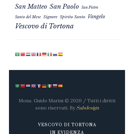
San Matteo
San Paolo
San Pietro
Vangelo
Signore
Spirito Santo
Santo del Mese
Vescovo di Tortona
Mons. Guido Marini © 2020 / Tutti i diritti
sono riservati. By
Sabdesign
VESCOVO DI TORTONA
IN EVIDENZA