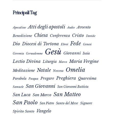
Principali Tag
Atti degli apostoli
Avvento
Apocalisse
Audio
Chiesa
Cristo
Conferenza
Benedizione
Davide
Fede
Dio
Diocesi di Tortona
Ebrei
Genesi
Gesù
Giovanni
Isaia
Geremia
Gerusalemme
Maria Vergine
Lectio Divina
Liturgia
Marco
Omelia
Natale
Meditazione
Novena
Preghiera
Pregare
Quaresima
Parabola
Pasqua
San Giovanni
San Giovanni Battista
Samuele
San Matteo
San Luca
San Marco
San Paolo
Signore
San Pietro
Santo del Mese
Vangelo
Spirito Santo