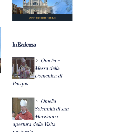
In Evidenza
Omelia –
Messa della
Domenica di
Pasqua
Omelia –
Solennità di san
Marziano e
apertura della Visita
pastorale