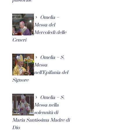
Omelia –
Messa del
Mercoledì delle
Ceneri
Omelia – S.
Messa
nell’Epifania del
Signore
Omelia – S.
Messa nella
solennità di
Maria Santissima Madre di
Dio