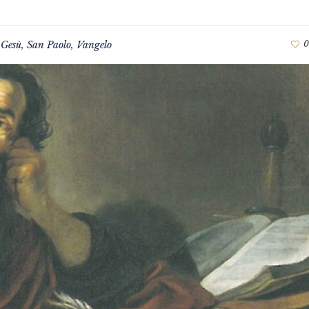
,
Gesù
,
San Paolo
,
Vangelo
0