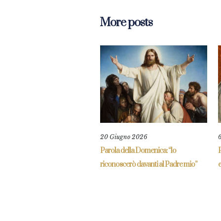
More posts
20 Giugno 2026
Parola della Domenica: “lo
P
riconoscerò davanti al Padre mio”
e