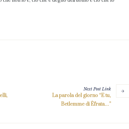
ò che non lo è, ciò che è degno dell’uomo e ciò che lo
Next
Post
Link
lli,
La parola del giorno “E tu,
Betlemme di Èfrata…”