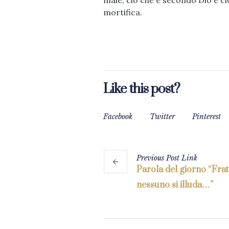
male, ciò che è secondo Dio e ci
mortifica.
Like this post?
Facebook
Twitter
Pinterest
Previous
Post
Link
Parola del giorno “Frate
nessuno si illuda…”