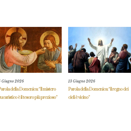
6 Giugno 2026
13 Giugno 2026
arola della Domenica: “Il mistero
Parola della Domenica: “il regno dei
ucaristico è il tesoro più prezioso”
cieli è vicino”