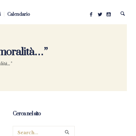
i
Calendario
mmoralità…”
alità…”
Cerca nel sito