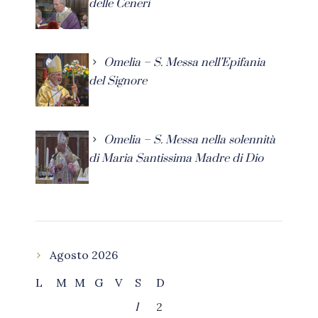
delle Ceneri
Omelia – S. Messa nell’Epifania
del Signore
Omelia – S. Messa nella solennità
di Maria Santissima Madre di Dio
Agosto 2026
L
M
M
G
V
S
D
2
1