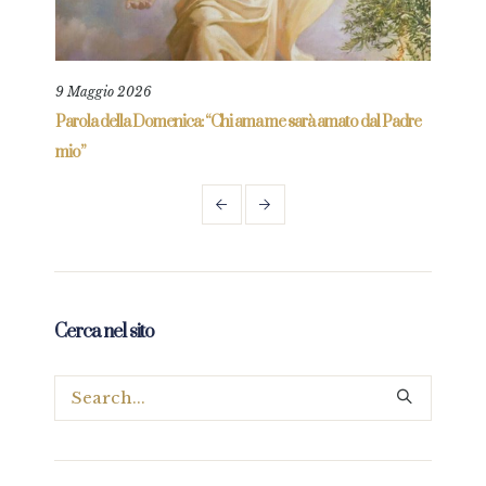
9 Maggio 2026
25 L
re
Parola della Domenica: “Chi ama me sarà amato dal Padre
Parol
mio”
Cerca nel sito