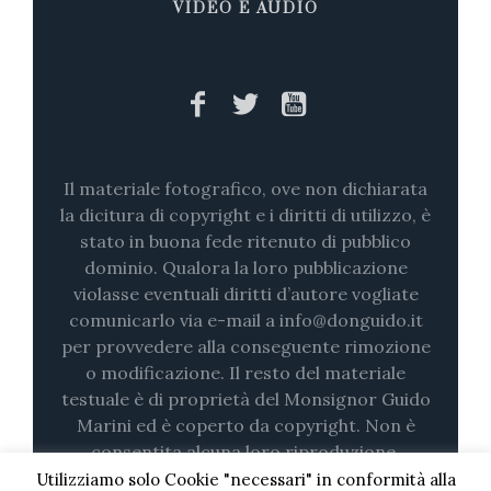
VIDEO E AUDIO
Il materiale fotografico, ove non dichiarata
la dicitura di copyright e i diritti di utilizzo, è
stato in buona fede ritenuto di pubblico
dominio. Qualora la loro pubblicazione
violasse eventuali diritti d’autore vogliate
comunicarlo via e-mail a info@donguido.it
per provvedere alla conseguente rimozione
o modificazione. Il resto del materiale
testuale è di proprietà del Monsignor Guido
Marini ed è coperto da copyright. Non è
consentita alcuna loro riproduzione,
nemmeno parziale (su stampa o in digitale)
Utilizziamo solo Cookie "necessari" in conformità alla