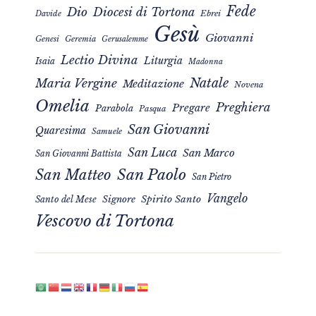
Fede
Dio
Diocesi di Tortona
Davide
Ebrei
Gesù
Giovanni
Genesi
Geremia
Gerusalemme
Lectio Divina
Liturgia
Isaia
Madonna
Natale
Maria Vergine
Meditazione
Novena
Omelia
Preghiera
Pregare
Parabola
Pasqua
San Giovanni
Quaresima
Samuele
San Luca
San Marco
San Giovanni Battista
San Matteo
San Paolo
San Pietro
Vangelo
Signore
Spirito Santo
Santo del Mese
Vescovo di Tortona