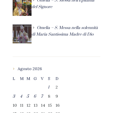
Omelia – S. Messa nell’Epifania
del Signore
Omelia – S. Messa nella solennità
di Maria Santissima Madre di Dio
Agosto 2026
L
M
M
G
V
S
D
2
1
8
9
3
4
5
6
7
10
11
12
13
14
15
16