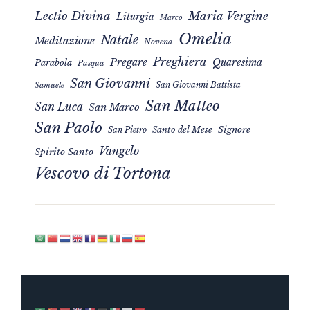
Maria Vergine
Lectio Divina
Liturgia
Marco
Omelia
Natale
Meditazione
Novena
Preghiera
Pregare
Quaresima
Parabola
Pasqua
San Giovanni
San Giovanni Battista
Samuele
San Matteo
San Luca
San Marco
San Paolo
Signore
San Pietro
Santo del Mese
Vangelo
Spirito Santo
Vescovo di Tortona