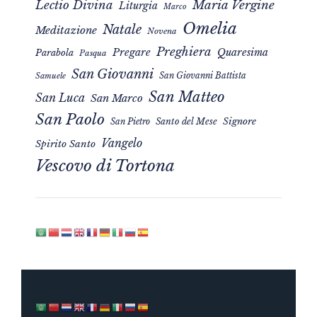
Maria Vergine
Lectio Divina
Liturgia
Marco
Omelia
Natale
Meditazione
Novena
Preghiera
Pregare
Quaresima
Parabola
Pasqua
San Giovanni
San Giovanni Battista
Samuele
San Matteo
San Luca
San Marco
San Paolo
Signore
San Pietro
Santo del Mese
Vangelo
Spirito Santo
Vescovo di Tortona