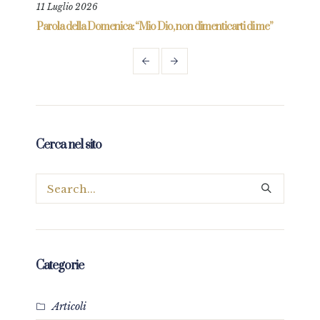
11 Luglio 2026
18 L
re
Parola della Domenica: “Mio Dio, non dimenticarti di me”
Paro
Cerca nel sito
Categorie
Articoli