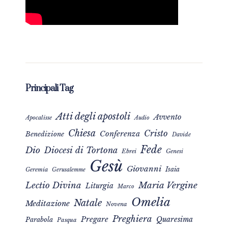
Principali Tag
Atti degli apostoli
Avvento
Apocalisse
Audio
Chiesa
Cristo
Conferenza
Benedizione
Davide
Fede
Dio
Diocesi di Tortona
Ebrei
Genesi
Gesù
Giovanni
Isaia
Geremia
Gerusalemme
Maria Vergine
Lectio Divina
Liturgia
Marco
Omelia
Natale
Meditazione
Novena
Preghiera
Pregare
Quaresima
Parabola
Pasqua