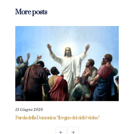
More posts
13 Giugno 2026
11 L
re
Parola della Domenica: “il regno dei cieli è vicino”
Paro