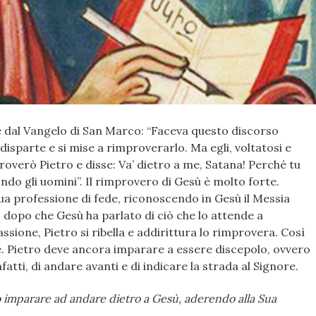
e dal Vangelo di San Marco: “Faceva questo discorso
disparte e si mise a rimproverarlo. Ma egli, voltatosi e
roverò Pietro e disse: Va’ dietro a me, Satana! Perché tu
do gli uomini”. Il rimprovero di Gesù è molto forte.
sua professione di fede, riconoscendo in Gesù il Messia
ò, dopo che Gesù ha parlato di ciò che lo attende a
sione, Pietro si ribella e addirittura lo rimprovera. Così
re. Pietro deve ancora imparare a essere discepolo, ovvero
atti, di andare avanti e di indicare la strada al Signore.
 imparare ad andare dietro a Gesù, aderendo alla Sua