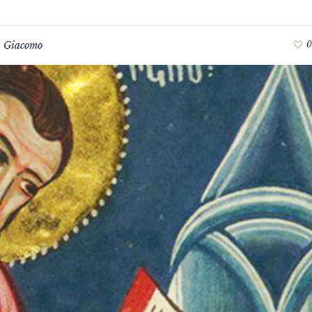
 Giacomo
0