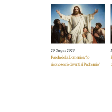
20 Giugno 2026
Parola della Domenica: “lo
P
riconoscerò davanti al Padre mio”
d