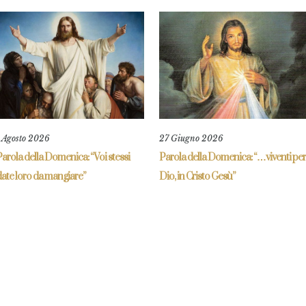
1 Agosto 2026
27 Giugno 2026
arola della Domenica: “Voi stessi
Parola della Domenica: “…viventi per
ate loro da mangiare”
Dio, in Cristo Gesù”