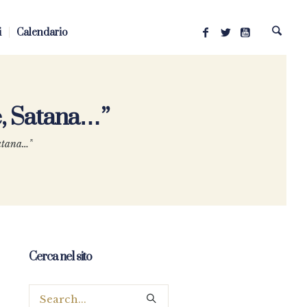
i
Calendario
e, Satana…”
Satana…”
Cerca nel sito