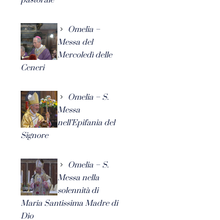
Omelia –
Messa del
Mercoledì delle
Ceneri
Omelia – S.
Messa
nell’Epifania del
Signore
Omelia – S.
Messa nella
solennità di
Maria Santissima Madre di
Dio