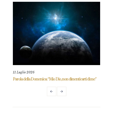
11 Luglio 2026
18 L
re
Parola della Domenica: “Mio Dio, non dimenticarti di me”
Paro