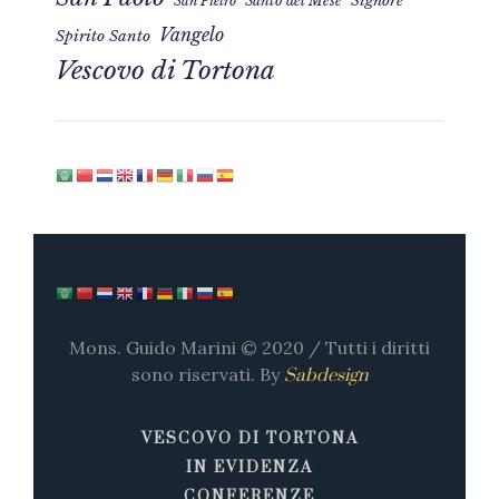
Signore
San Pietro
Santo del Mese
Vangelo
Spirito Santo
Vescovo di Tortona
Mons. Guido Marini © 2020 / Tutti i diritti
sono riservati. By
Sabdesign
VESCOVO DI TORTONA
IN EVIDENZA
CONFERENZE