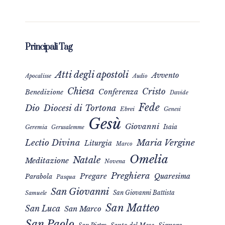
Principali Tag
Atti degli apostoli
Avvento
Apocalisse
Audio
Chiesa
Cristo
Conferenza
Benedizione
Davide
Fede
Dio
Diocesi di Tortona
Ebrei
Genesi
Gesù
Giovanni
Isaia
Geremia
Gerusalemme
Maria Vergine
Lectio Divina
Liturgia
Marco
Omelia
Natale
Meditazione
Novena
Preghiera
Pregare
Quaresima
Parabola
Pasqua
San Giovanni
San Giovanni Battista
Samuele
San Matteo
San Luca
San Marco
San Paolo