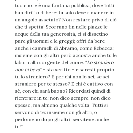
tuo cuore è una fontana pubblica, dove tutti
han diritto di bere: tu solo deve rimanere in
un angolo assetato? Non restare privo di ciò
che ti spetta! Scorrano fin nelle piazze le
acque della tua generosità, ci si dissetino
pure gli uomini e le greggi; offri da bere
anche i cammelli di Abramo, come Rebecca;
insieme con gli altri però accosta anche tu le
labbra alla sorgente del cuore. “
Lo straniero
non ci beva
” – sta scritto – e saresti proprio
tu lo straniero? E per chi non lo sei, se sei
straniero per te stesso? E chi è cattivo con
sé, con chi sarà buono? Ricordati quindi di
rientrare in te; non dico sempre, non dico
spesso, ma almeno qualche volta. Tutti si
servono di te: insieme con gli altri, o
perlomeno dopo gli altri, servitene anche
tu!”.