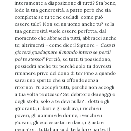
interamente a disposizione di tutti? Sta bene,
lodo la tua generosità, a patto però che sia
completa: se tu te ne escludi, come può
essere tale? Non sei un uomo anche tu? se la
tua generosità vuole essere perfetta, dal
momento che abbraccia tutti, abbracci anche
te; altrimenti – come dice il Signore – ‘
Cosa ti
gioverà guadagnare il mondo intero se perdi
poi te stesso?’
Perciò, se tutti ti possiedono,
possiediti anche tu: perché solo tu dovresti
rimanere privo del dono di te? Fino a quando
sarai uno spirito che si effonde senza
ritorno? Tu accogli tutti, perché non accogli
a tua volta te stesso? Sei debitore dei saggi e
degli stolti, solo a te devi nulla? I dotti e gli
ignoranti, i liberi e gli schiavi, i ricchi e i
poveri, gli uomini e le donne, i vecchi e i
giovani, gli ecclesiastici e i laici, i giusti e
peccatori, tutti han su di te la loro parte. Il