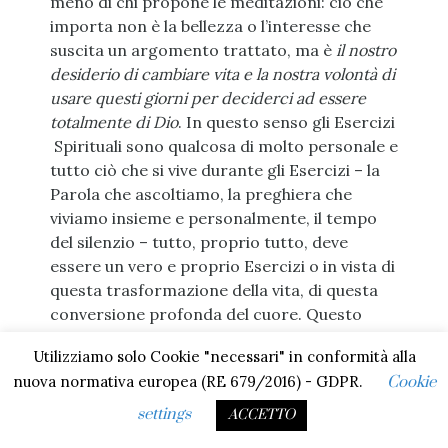
meno di chi propone le meditazioni: ciò che
importa non è la bellezza o l’interesse che
suscita un argomento trattato, ma è
il nostro
desiderio di cambiare vita e la nostra volontà di
usare questi giorni per deciderci ad essere
totalmente di Dio
. In questo senso gli Esercizi
Spirituali sono qualcosa di molto personale e
tutto ciò che si vive durante gli Esercizi – la
Parola che ascoltiamo, la preghiera che
viviamo insieme e personalmente, il tempo
del silenzio – tutto, proprio tutto, deve
essere un vero e proprio Esercizi o in vista di
questa trasformazione della vita, di questa
conversione profonda del cuore. Questo
dobbiamo desiderare, nulla e nessuno può
Utilizziamo solo Cookie "necessari" in conformità alla
sostituirsi a noi nell’essere in questo senso
nuova normativa europea (RE 679/2016) - GDPR.
Cookie
veri protagonisti di questo cambiamento
così importante per la nostra vita.
settings
ACCETTO