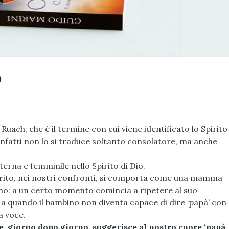
o
 Ruach, che è il termine con cui viene identificato lo Spirito
infatti non lo si traduce soltanto consolatore, ma anche
rna e femminile nello Spirito di Dio.
irito, nei nostri confronti, si comporta come una mamma
no: a un certo momento comincia a ripetere al suo
o a quando il bambino non diventa capace di dire ‘papà’ con
a voce.
, giorno dopo giorno, suggerisce al nostro cuore ‘papà,