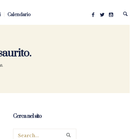
i
Calendario
aurito.
o.
Cerca nel sito