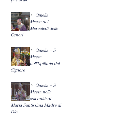
Omelia –
Messa del
Mercoledì delle
Ceneri
Omelia – S.
Messa
nell’Epifania del
Signore
Omelia – S.
Messa nella
solennità di
Maria Santissima Madre di
Dio