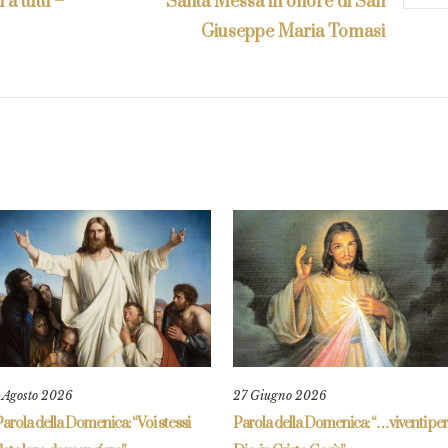
 a tutti –
Santa Messa in onore di San
Giuseppe Maria Tomasi
1 Agosto 2026
27 Giugno 2026
arola della Domenica: “Voi stessi
Parola della Domenica: “…viventi per