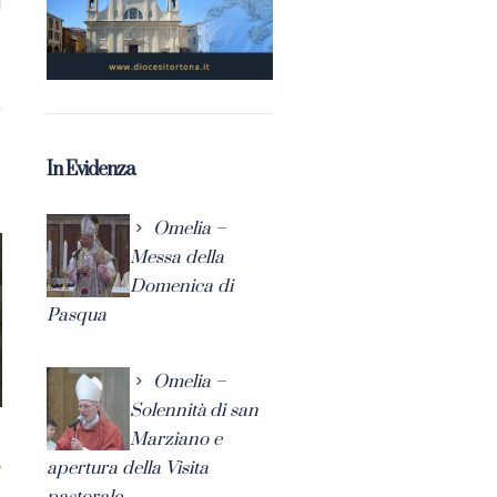
In Evidenza
Omelia –
Messa della
Domenica di
Pasqua
Omelia –
Solennità di san
Marziano e
apertura della Visita
pastorale