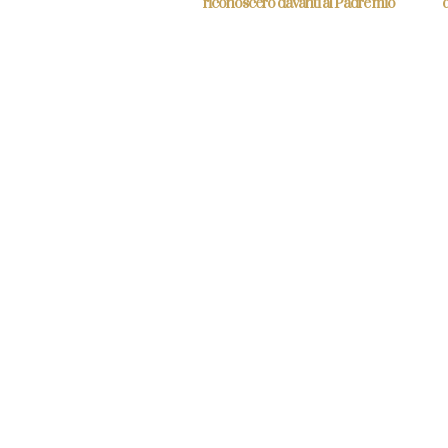
riconoscerò davanti al Padre mio”
d