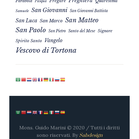
Preghiera
Pregare
Quaresima
Parabola
Pasqua
San Giovanni
San Giovanni Battista
Samuele
San Matteo
San Luca
San Marco
San Paolo
Signore
San Pietro
Santo del Mese
Vangelo
Spirito Santo
Vescovo di Tortona
Mons. Guido Marini © 2020 / Tutti i diritti
sono riservati. By
Sabdesign