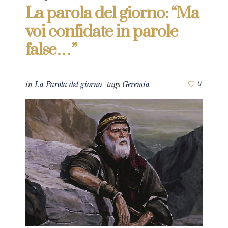
La parola del giorno: “Ma
voi confidate in parole
false…”
in
La Parola del giorno
tags
Geremia
0