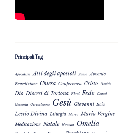
Principali Tag
Atti degli apostoli
Avvento
Apocalisse
Audio
Chiesa
Cristo
Conferenza
Benedizione
Davide
Fede
Dio
Diocesi di Tortona
Ebrei
Genesi
Gesù
Giovanni
Isaia
Geremia
Gerusalemme
Maria Vergine
Lectio Divina
Liturgia
Marco
Omelia
Natale
Meditazione
Novena