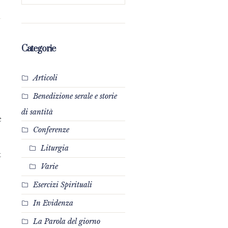
Categorie
Articoli
Benedizione serale e storie
di santità
:
Conferenze
Liturgia
mpo bello dell’anno è importante recuperare il cuore e il 
Varie
Esercizi Spirituali
In Evidenza
La Parola del giorno