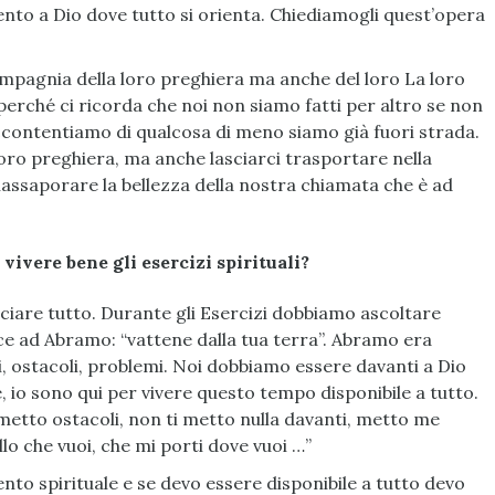
rimento a Dio dove tutto si orienta. Chiediamogli quest’opera
ompagnia della loro preghiera ma anche del loro La loro
perché ci ricorda che noi non siamo fatti per altro se non
accontentiamo di qualcosa di meno siamo già fuori strada.
loro preghiera, ma anche lasciarci trasportare nella
riassaporare la bellezza della nostra chiamata che è ad
vivere
bene
gli
esercizi
spirituali?
asciare tutto. Durante gli Esercizi dobbiamo ascoltare
ce ad Abramo: “vattene dalla tua terra”. Abramo era
, ostacoli, problemi. Noi dobbiamo essere davanti a Dio
re, io sono qui per vivere questo tempo disponibile a tutto.
metto ostacoli, non ti metto nulla davanti, metto me
lo che vuoi, che mi porti dove vuoi …”
to spirituale e se devo essere disponibile a tutto devo