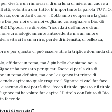
per Gesù, è un rinnovarsi di una luna di miele, un cuore a
affetti, volontà a dar tutto. E’ importante la parola TUTTO:
 forze, con tutto il cuore … Dobbiamo recuperare la gioia,
 è Dio per noi e che noi vogliamo consegnare a Dio. Gli
! L’Apocalisse direbbe: “ricordati dell’amore di un
 amore cronologicamente antecedente ma un amore
ella vita ci fa smarrire, perde di intensità, di bellezza,
e e per questo ci può essere utile la triplice domanda che p
tolo, affidare un tema, ma è più bello che siamo noi a
l Signore ha pensato per questi Esercizi per la vita di
n un tema definito, ma con l’esigenza interiore di
cendo capiremo quale tragitto il Signore ci vuol far fare.
ciascuno di noi potrà dire: “ecco il titolo, questo è il titolo
Signore mi ha voluto far capire!” Il titolo con l’aiuto di Dio
in facendo.
iorni
di
esercizi?