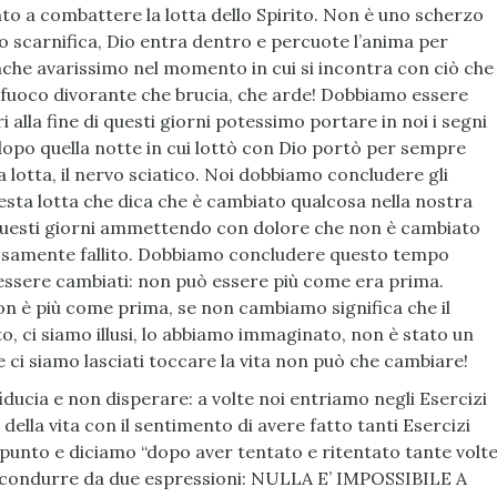
o a combattere la lotta dello Spirito. Non è uno scherzo
o scarnifica, Dio entra dentro e percuote l’anima per
che avarissimo nel momento in cui si incontra con ciò che
’ fuoco divorante che brucia, che arde! Dobbiamo essere
alla fine di questi giorni potessimo portare in noi i segni
dopo quella notte in cui lottò con Dio portò per sempre
a lotta, il nervo sciatico. Noi dobbiamo concludere gli
esta lotta che dica che è cambiato qualcosa nella nostra
questi giorni ammettendo con dolore che non è cambiato
samente fallito. Dobbiamo concludere questo tempo
 essere cambiati: non può essere più come era prima.
on è più come prima, se non cambiamo significa che il
, ci siamo illusi, lo abbiamo immaginato, non è stato un
e ci siamo lasciati toccare la vita non può che cambiare!
iducia e non disperare: a volte noi entriamo negli Esercizi
 della vita con il sentimento di avere fatto tanti Esercizi
 punto e diciamo “dopo aver tentato e ritentato tante volt
 condurre da due espressioni: NULLA E’ IMPOSSIBILE A