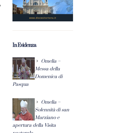
redicatore non abbia importanza, ne ha nella misura in cui i
In Evidenza
Omelia –
Messa della
Domenica di
Pasqua
Omelia –
Solennità di san
Marziano e
apertura della Visita
pastorale