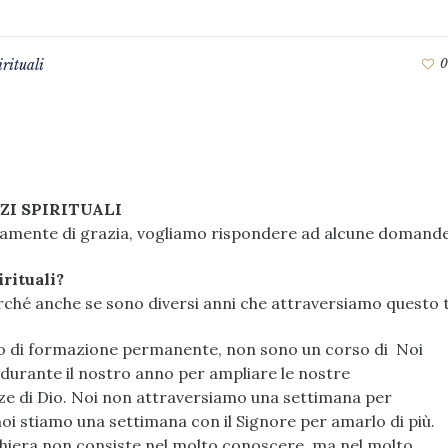
irituali
0
ZI
SPIRITUALI
uramente di grazia, vogliamo rispondere ad alcune domande
irituali?
hé anche se sono diversi anni che attraversiamo questo te
so di formazione permanente, non sono un corso di Noi
durante il nostro anno per ampliare le nostre
 di Dio. Noi non attraversiamo una settimana per
oi stiamo una settimana con il Signore per amarlo di più.
ghiera non consiste nel molto conoscere, ma nel molto