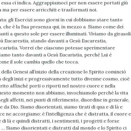
 essa ci indica. Aggrappiamoci per non essere portati giù
a ma per essere arricchiti e trasformati noi.
ta: gli Esercizi sono giorni in cui dobbiamo stare tanto
ia, che è la Sua presenza qui, in mezzo a Siamo come dei
ti a questo sole per essere illuminati. Viviamo da girasoli
 Eucarestia, stando davanti a Gesù Eucarestia,
caristia. Vorrei che ciascuno potesse sperimentare
iamo tanto davanti a Gesù Eucaristia, perché Lui è
ome il sole cambia quello che tocca.
o della Genesi all’inizio della creazione lo Spirito cominciò
s degli inizi e progressivamente tutto divenne cosmo, cioè
ito affinché porti o riporti nel nostro cuore e nella
 questo momento non abbiamo, invochiamolo perché la vita
egli affetti, nei punti di riferimento, disordine in generale,
e da Dio. Siamo disorientati, siamo tirati di qua e di là e
e ne accorgiamo: è l’intelligenza che è distratta, il cuore e
e di là e quindi distratti, i sentimenti, i progetti e forse
… Siamo disorientati e distratti dal mondo e lo Spirito ci