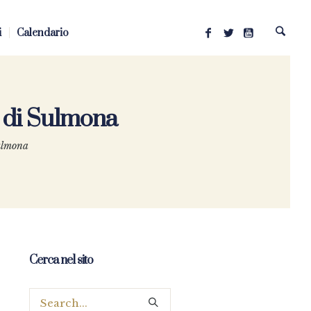
i
Calendario
si di Sulmona
Sulmona
Cerca nel sito