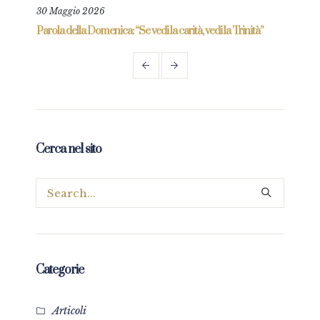
30 Maggio 2026
6 Gi
re
Parola della Domenica: “Se vedi la carità, vedi la Trinità”
Parol
prez
Cerca nel sito
Categorie
Articoli