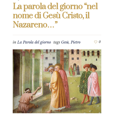
La parola del giorno “nel
nome di Gesù Cristo, il
Nazareno…”
in
La Parola del giorno
tags
Gesù
,
Pietro
0