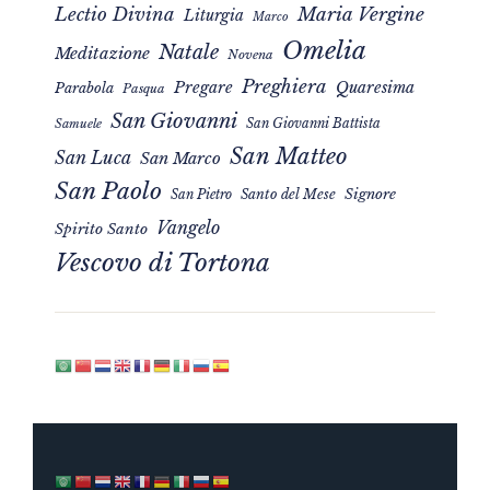
Maria Vergine
Lectio Divina
Liturgia
Marco
Omelia
Natale
Meditazione
Novena
Preghiera
Pregare
Quaresima
Parabola
Pasqua
San Giovanni
San Giovanni Battista
Samuele
San Matteo
San Luca
San Marco
San Paolo
Signore
San Pietro
Santo del Mese
Vangelo
Spirito Santo
Vescovo di Tortona