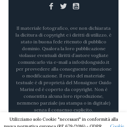
Il materiale fotografico, ove non dichiarata
la dicitura di copyright e i diritti di utilizzo, è
stato in buona fede ritenuto di pubblico
dominio. Qualora la loro pubblicazione
violasse eventuali diritti d’autore vogliate
comunicarlo via e-mail a info@donguido.it
per provvedere alla conseguente rimozione
o modificazione. Il resto del materiale
testuale è di proprietà del Monsignor Guido
Marini ed è coperto da copyright. Non è
consentita alcuna loro riproduzione,
nemmeno parziale (su stampa o in digitale)
senza il consenso esplicito.
Utilizziamo solo Cookie "necessari" in conformità alla
nuova normativa europea (RE 679/2016) - GDPR.
Cookie