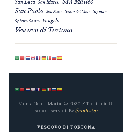
San Matteo
San Luca
San Marco
San Paolo
Signore
San Pietro
Santo del Mese
Vangelo
Spirito Santo
Vescovo di Tortona
Mons. Guido Marini © 2020 / Tutti i diritti
sono riservati. By
Sabdesign
VESCOVO DI TORTONA