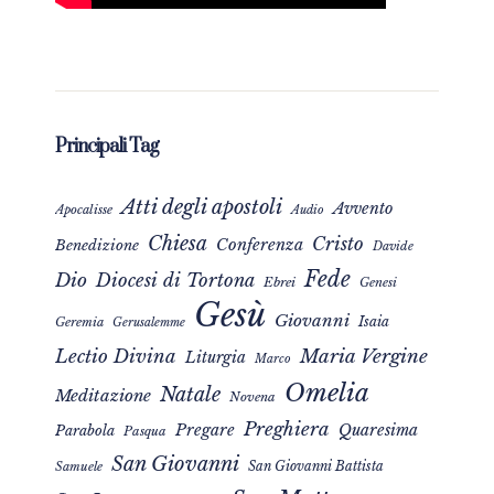
Principali Tag
Atti degli apostoli
Avvento
Apocalisse
Audio
Chiesa
Cristo
Conferenza
Benedizione
Davide
Fede
Dio
Diocesi di Tortona
Ebrei
Genesi
Gesù
Giovanni
Isaia
Geremia
Gerusalemme
Maria Vergine
Lectio Divina
Liturgia
Marco
Omelia
Natale
Meditazione
Novena
Preghiera
Pregare
Quaresima
Parabola
Pasqua
San Giovanni
San Giovanni Battista
Samuele