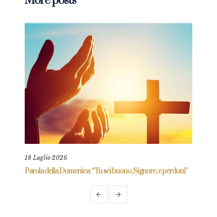
More posts
18 Luglio 2026
9 Ma
re
Parola della Domenica: “Tu sei buono, Signore, e perdoni”
Paro
mio”