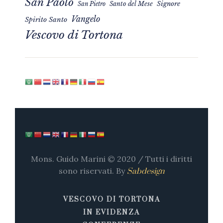
San Paolo
Signore
San Pietro
Santo del Mese
Vangelo
Spirito Santo
Vescovo di Tortona
Mons. Guido Marini © 2020 / Tutti i diritti
sono riservati. By
Sabdesign
VESCOVO DI TORTONA
IN EVIDENZA