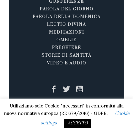
CONFERENZE
PAROLA DEL GIORNO
PAROLA DELLA DOMENICA
LECTIO DIVINA
MEDITAZIONI
OMELIE
PREGHIERE
STORIE DI SANTITÀ
VIDEO E AUDIO
Utilizziamo solo Cookie "necessari" in conformità alla
Il materiale fotografico, ove non dichiarata
nuova normativa europea (RE 679/2016) - GDPR.
Cookie
la dicitura di copyright e i diritti di utilizzo, è
settings
ACCETTO
stato in buona fede ritenuto di pubblico