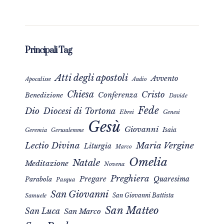
Principali Tag
Atti degli apostoli
Avvento
Apocalisse
Audio
Chiesa
Cristo
Conferenza
Benedizione
Davide
Fede
Dio
Diocesi di Tortona
Ebrei
Genesi
Gesù
Giovanni
Isaia
Geremia
Gerusalemme
Maria Vergine
Lectio Divina
Liturgia
Marco
Omelia
Natale
Meditazione
Novena
Preghiera
Pregare
Quaresima
Parabola
Pasqua
San Giovanni
San Giovanni Battista
Samuele
San Matteo
San Luca
San Marco