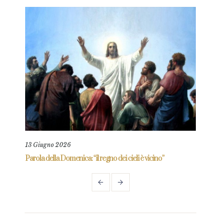
13 Giugno 2026
11 L
re
Parola della Domenica: “il regno dei cieli è vicino”
Paro