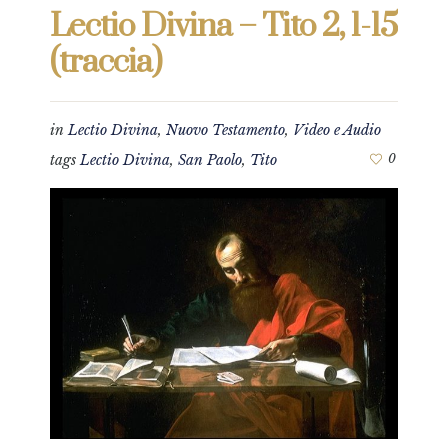
Lectio Divina – Tito 2, 1-15
(traccia)
in
Lectio Divina
,
Nuovo Testamento
,
Video e Audio
tags
Lectio Divina
,
San Paolo
,
Tito
0