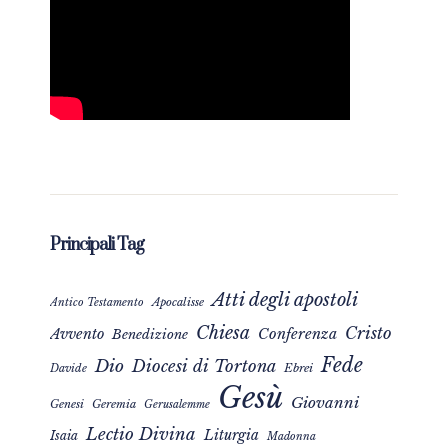
Principali Tag
Atti degli apostoli
Apocalisse
Antico Testamento
Chiesa
Cristo
Avvento
Conferenza
Benedizione
Fede
Dio
Diocesi di Tortona
Davide
Ebrei
Gesù
Giovanni
Genesi
Geremia
Gerusalemme
Lectio Divina
Liturgia
Isaia
Madonna