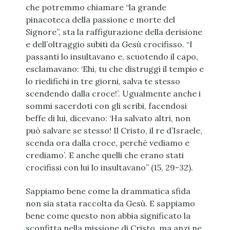
che potremmo chiamare “la grande
pinacoteca della passione e morte del
Signore”, sta la raffigurazione della derisione
e dell’oltraggio subiti da Gesù crocifisso. “I
passanti lo insultavano e, scuotendo il capo,
esclamavano: ‘Ehi, tu che distruggi il tempio e
lo riedifichi in tre giorni, salva te stesso
scendendo dalla croce!’. Ugualmente anche i
sommi sacerdoti con gli scribi, facendosi
beffe di lui, dicevano: ‘Ha salvato altri, non
può salvare se stesso! Il Cristo, il re d’Israele,
scenda ora dalla croce, perché vediamo e
crediamo’. E anche quelli che erano stati
crocifissi con lui lo insultavano” (15, 29-32).
Sappiamo bene come la drammatica sfida
non sia stata raccolta da Gesù. E sappiamo
bene come questo non abbia significato la
sconfitta nella missione di Cristo, ma anzi ne