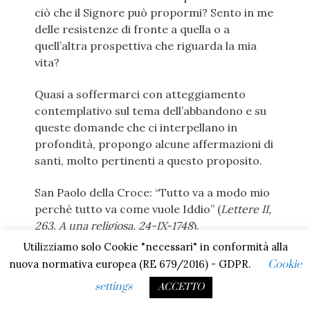
ciò che il Signore può propormi? Sento in me
delle resistenze di fronte a quella o a
quell’altra prospettiva che riguarda la mia
vita?
Quasi a soffermarci con atteggiamento
contemplativo sul tema dell’abbandono e su
queste domande che ci interpellano in
profondità, propongo alcune affermazioni di
santi, molto pertinenti a questo proposito.
San Paolo della Croce: “Tutto va a modo mio
perché tutto va come vuole Iddio” (
Lettere II,
263. A una religiosa, 24-IX-1748
).
Utilizziamo solo Cookie "necessari" in conformità alla
Santa Bernadette: “Quando non di desidera
nuova normativa europea (RE 679/2016) - GDPR.
Cookie
nulla, abbiamo sempre quello che è
settings
ACCETTO
necessario” (da
“Bernadetta di parla”
, di R.
Laurentin, edizioni Paoline, pp. 12-13).