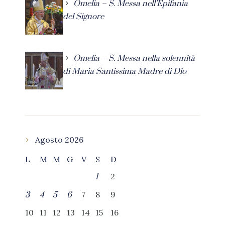
Omelia – S. Messa nell’Epifania
del Signore
Omelia – S. Messa nella solennità
di Maria Santissima Madre di Dio
Agosto 2026
L
M
M
G
V
S
D
2
1
7
8
9
3
4
5
6
10
11
12
13
14
15
16