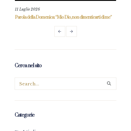
11 Luglio 2026
18 L
re
Parola della Domenica: “Mio Dio, non dimenticarti di me”
Paro
Cerca nel sito
Categorie