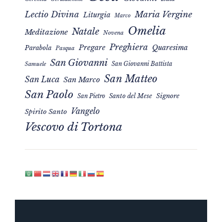
Maria Vergine
Lectio Divina
Liturgia
Marco
Omelia
Natale
Meditazione
Novena
Preghiera
Pregare
Quaresima
Parabola
Pasqua
San Giovanni
San Giovanni Battista
Samuele
San Matteo
San Luca
San Marco
San Paolo
Signore
San Pietro
Santo del Mese
Vangelo
Spirito Santo
Vescovo di Tortona