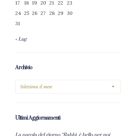
17
18
19
20
21
22
23
24
25
26
27
28
29
30
31
« Lug
Archivio
Ultimi Aggiornamenti
La parola del giorno “Rabbì, è bello per noi