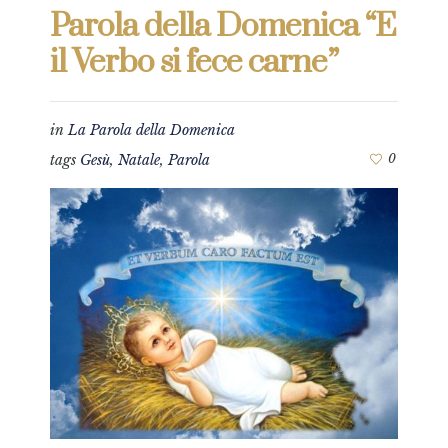
Parola della Domenica “E
il Verbo si fece carne”
in
La Parola della Domenica
tags
Gesù
,
Natale
,
Parola
0