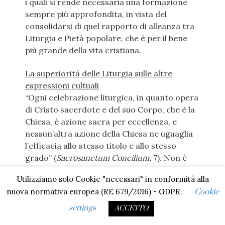
i quali si rende necessaria una formazione
sempre più approfondita, in vista del
consolidarsi di quel rapporto di alleanza tra
Liturgia e Pietà popolare, che è per il bene
più grande della vita cristiana.
La superiorità delle Liturgia sulle altre
espressioni cultuali
“Ogni celebrazione liturgica, in quanto opera
di Cristo sacerdote e del suo Corpo, che è la
Chiesa, è azione sacra per eccellenza, e
nessun’altra azione della Chiesa ne uguaglia
l’efficacia allo stesso titolo e allo stesso
grado” (
Sacrosanctum Concilium,
7). Non è
possibile prescindere da questa indicazione,
Utilizziamo solo Cookie "necessari" in conformità alla
se davvero si vuole realizzare un rapporto
nuova normativa europea (RE 679/2016) - GDPR.
Cookie
armonico e fecondo tra Liturgia e Pietà
popolare. Nel momento in cui si afferma la
settings
ACCETTO
legittimità e la ricchezza delle forme