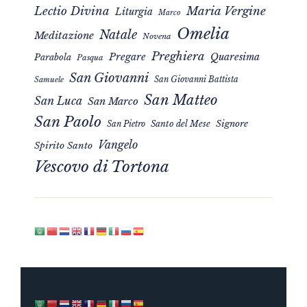
Maria Vergine
Lectio Divina
Liturgia
Marco
Omelia
Natale
Meditazione
Novena
Preghiera
Pregare
Quaresima
Parabola
Pasqua
San Giovanni
San Giovanni Battista
Samuele
San Matteo
San Luca
San Marco
San Paolo
Signore
San Pietro
Santo del Mese
Vangelo
Spirito Santo
Vescovo di Tortona