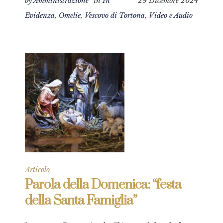
by
Amministrazione
in
In
29 Dicembre 2024
Evidenza
,
Omelie
,
Vescovo di Tortona
,
Video e Audio
Articolo
Parola della Domenica: “festa
della Santa Famiglia”