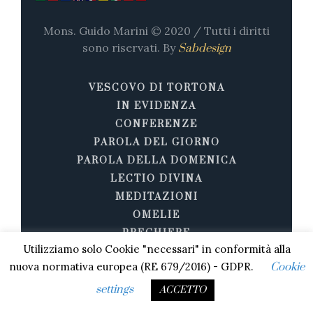
Mons. Guido Marini © 2020 / Tutti i diritti
sono riservati. By
Sabdesign
VESCOVO DI TORTONA
IN EVIDENZA
CONFERENZE
PAROLA DEL GIORNO
PAROLA DELLA DOMENICA
LECTIO DIVINA
MEDITAZIONI
OMELIE
PREGHIERE
Utilizziamo solo Cookie "necessari" in conformità alla
STORIE DI SANTITÀ
nuova normativa europea (RE 679/2016) - GDPR.
Cookie
VIDEO E AUDIO
settings
ACCETTO