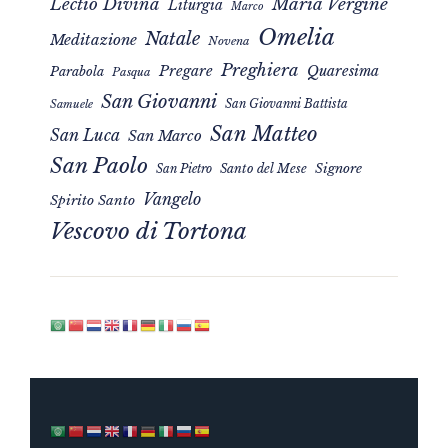
Maria Vergine
Lectio Divina
Liturgia
Marco
Omelia
Natale
Meditazione
Novena
Preghiera
Pregare
Quaresima
Parabola
Pasqua
San Giovanni
San Giovanni Battista
Samuele
San Matteo
San Luca
San Marco
San Paolo
Signore
San Pietro
Santo del Mese
Vangelo
Spirito Santo
Vescovo di Tortona