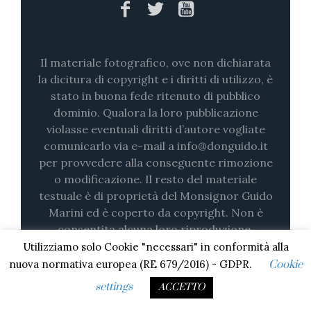
Il materiale fotografico, ove non dichiarata
la dicitura di copyright e i diritti di utilizzo, è
stato in buona fede ritenuto di pubblico
dominio. Qualora la loro pubblicazione
violasse eventuali diritti d’autore vogliate
comunicarlo via e-mail a info@donguido.it
per provvedere alla conseguente rimozione
o modificazione. Il resto del materiale
testuale è di proprietà del Monsignor Guido
Marini ed è coperto da copyright. Non è
consentita alcuna loro riproduzione,
nemmeno parziale (su stampa o in digitale)
Utilizziamo solo Cookie "necessari" in conformità alla
senza il consenso esplicito.
nuova normativa europea (RE 679/2016) - GDPR.
Cookie
settings
ACCETTO