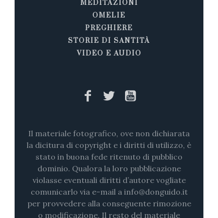
MEDITAZIONI
OMELIE
PREGHIERE
STORIE DI SANTITÀ
VIDEO E AUDIO
Il materiale fotografico, ove non dichiarata
la dicitura di copyright e i diritti di utilizzo, è
stato in buona fede ritenuto di pubblico
dominio. Qualora la loro pubblicazione
violasse eventuali diritti d’autore vogliate
comunicarlo via e-mail a info@donguido.it
per provvedere alla conseguente rimozione
o modificazione. Il resto del materiale