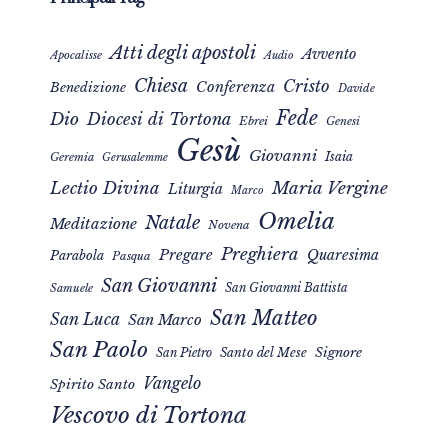
Atti degli apostoli
Avvento
Apocalisse
Audio
Chiesa
Cristo
Conferenza
Benedizione
Davide
Fede
Dio
Diocesi di Tortona
Ebrei
Genesi
Gesù
Giovanni
Isaia
Geremia
Gerusalemme
Maria Vergine
Lectio Divina
Liturgia
Marco
Omelia
Natale
Meditazione
Novena
Preghiera
Pregare
Quaresima
Parabola
Pasqua
San Giovanni
San Giovanni Battista
Samuele
San Matteo
San Luca
San Marco
San Paolo
Signore
San Pietro
Santo del Mese
Vangelo
Spirito Santo
Vescovo di Tortona