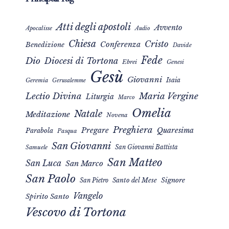
Atti degli apostoli
Avvento
Apocalisse
Audio
Chiesa
Cristo
Conferenza
Benedizione
Davide
Fede
Dio
Diocesi di Tortona
Ebrei
Genesi
Gesù
Giovanni
Isaia
Geremia
Gerusalemme
Maria Vergine
Lectio Divina
Liturgia
Marco
Omelia
Natale
Meditazione
Novena
Preghiera
Pregare
Quaresima
Parabola
Pasqua
San Giovanni
San Giovanni Battista
Samuele
San Matteo
San Luca
San Marco
San Paolo
Signore
San Pietro
Santo del Mese
Vangelo
Spirito Santo
Vescovo di Tortona