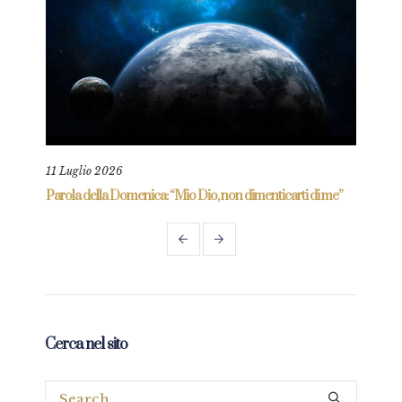
11 Luglio 2026
18 L
re
Parola della Domenica: “Mio Dio, non dimenticarti di me”
Paro
Cerca nel sito