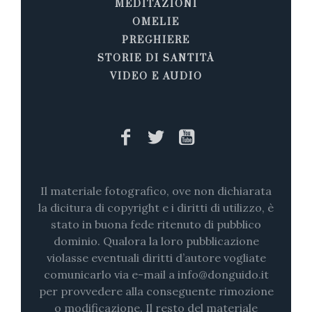
MEDITAZIONI
OMELIE
PREGHIERE
STORIE DI SANTITÀ
VIDEO E AUDIO
Il materiale fotografico, ove non dichiarata
la dicitura di copyright e i diritti di utilizzo, è
stato in buona fede ritenuto di pubblico
dominio. Qualora la loro pubblicazione
violasse eventuali diritti d’autore vogliate
comunicarlo via e-mail a info@donguido.it
per provvedere alla conseguente rimozione
o modificazione. Il resto del materiale