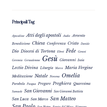
Principali Tag
Atti degli apostoli
Avvento
Apocalisse
Audio
Chiesa
Cristo
Conferenza
Benedizione
Davide
Fede
Dio
Diocesi di Tortona
Ebrei
Genesi
Gesù
Giovanni
Isaia
Geremia
Gerusalemme
Maria Vergine
Lectio Divina
Liturgia
Marco
Omelia
Natale
Meditazione
Novena
Preghiera
Pregare
Quaresima
Parabola
Pasqua
San Giovanni
San Giovanni Battista
Samuele
San Matteo
San Luca
San Marco
San Paolo
Signore
San Pietro
Santo del Mese