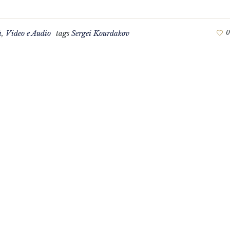
à
,
Video e Audio
tags
Sergei Kourdakov
0