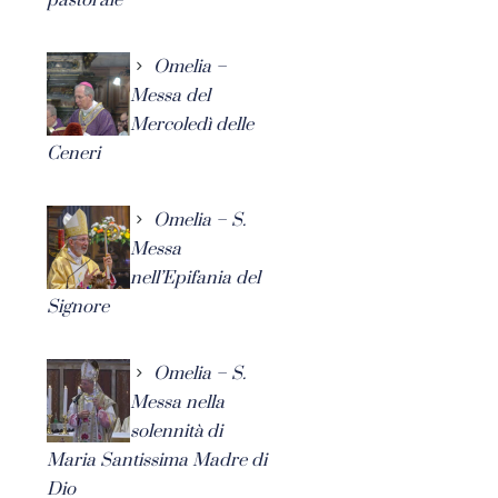
Omelia –
Messa del
Mercoledì delle
Ceneri
Omelia – S.
Messa
nell’Epifania del
Signore
Omelia – S.
Messa nella
solennità di
Maria Santissima Madre di
Dio