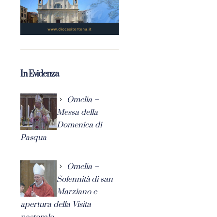
In Evidenza
Omelia –
Messa della
Domenica di
Pasqua
Omelia –
Solennità di san
Marziano e
apertura della Visita
pastorale