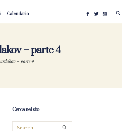
i
Calendario
dakov – parte 4
Kourdakov – parte 4
Cerca nel sito