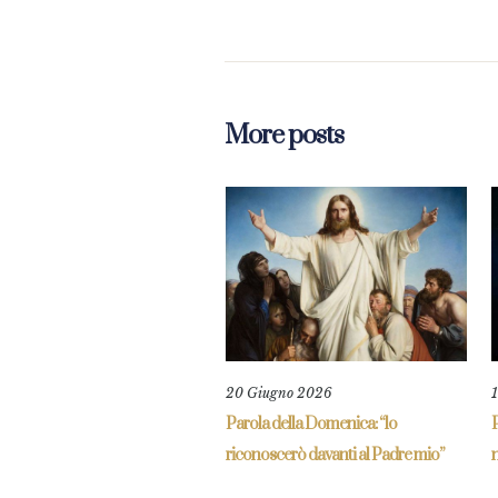
More posts
20 Giugno 2026
Parola della Domenica: “lo
riconoscerò davanti al Padre mio”
n