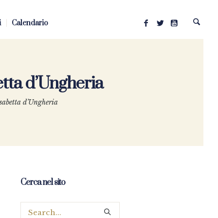
i
Calendario
etta d’Ungheria
isabetta d’Ungheria
Cerca nel sito