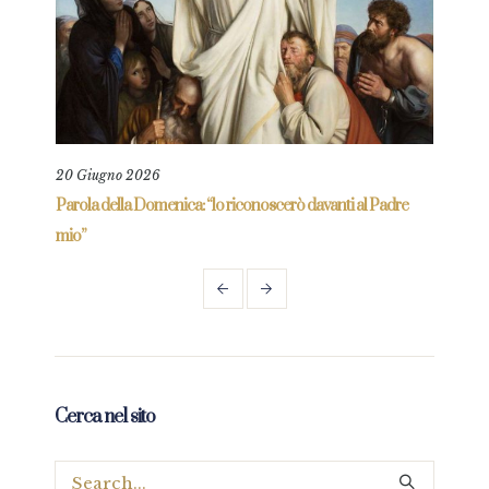
20 Giugno 2026
13 G
Parola della Domenica: “lo riconoscerò davanti al Padre
Parol
mio”
Cerca nel sito