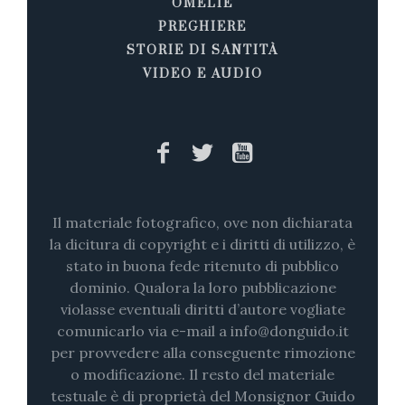
OMELIE
PREGHIERE
STORIE DI SANTITÀ
VIDEO E AUDIO
Il materiale fotografico, ove non dichiarata
la dicitura di copyright e i diritti di utilizzo, è
stato in buona fede ritenuto di pubblico
dominio. Qualora la loro pubblicazione
violasse eventuali diritti d’autore vogliate
comunicarlo via e-mail a info@donguido.it
per provvedere alla conseguente rimozione
o modificazione. Il resto del materiale
testuale è di proprietà del Monsignor Guido