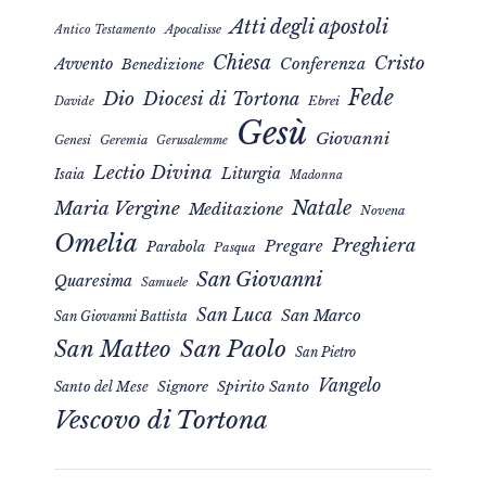
Atti degli apostoli
Apocalisse
Antico Testamento
Chiesa
Cristo
Avvento
Conferenza
Benedizione
Fede
Dio
Diocesi di Tortona
Davide
Ebrei
Gesù
Giovanni
Genesi
Geremia
Gerusalemme
Lectio Divina
Liturgia
Isaia
Madonna
Natale
Maria Vergine
Meditazione
Novena
Omelia
Preghiera
Pregare
Parabola
Pasqua
San Giovanni
Quaresima
Samuele
San Luca
San Marco
San Giovanni Battista
San Matteo
San Paolo
San Pietro
Vangelo
Signore
Spirito Santo
Santo del Mese
Vescovo di Tortona