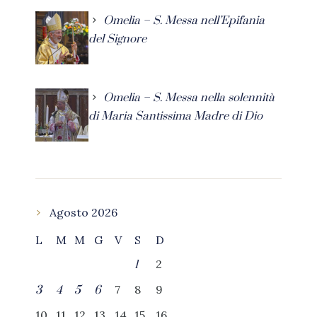
Omelia – S. Messa nell’Epifania
del Signore
Omelia – S. Messa nella solennità
di Maria Santissima Madre di Dio
Agosto 2026
L
M
M
G
V
S
D
2
1
7
8
9
3
4
5
6
10
11
12
13
14
15
16