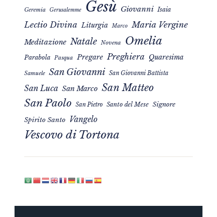
Gesù
Giovanni
Isaia
Geremia
Gerusalemme
Maria Vergine
Lectio Divina
Liturgia
Marco
Omelia
Natale
Meditazione
Novena
Preghiera
Pregare
Quaresima
Parabola
Pasqua
San Giovanni
San Giovanni Battista
Samuele
San Matteo
San Luca
San Marco
San Paolo
Signore
San Pietro
Santo del Mese
Vangelo
Spirito Santo
Vescovo di Tortona