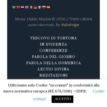
Mons. Guido Marini © 2020 / Tutti i diritti
sono riservati. By
Sabdesign
VESCOVO DI TORTONA
IN EVIDENZA
CONFERENZE
PAROLA DEL GIORNO
PAROLA DELLA DOMENICA
LECTIO DIVINA
MEDITAZIONI
OMELIE
Utilizziamo solo Cookie "necessari" in conformità alla
PREGHIERE
nuova normativa europea (RE 679/2016) - GDPR.
Cookie
STORIE DI SANTITÀ
settings
ACCETTO
VIDEO E AUDIO