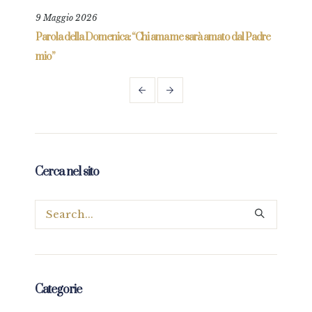
9 Maggio 2026
25 L
re
Parola della Domenica: “Chi ama me sarà amato dal Padre
Parol
mio”
Cerca nel sito
Categorie