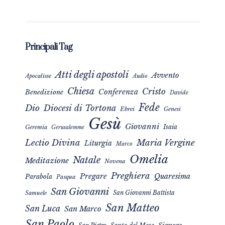
Principali Tag
Atti degli apostoli
Avvento
Apocalisse
Audio
Chiesa
Cristo
Conferenza
Benedizione
Davide
Fede
Dio
Diocesi di Tortona
Ebrei
Genesi
Gesù
Giovanni
Isaia
Geremia
Gerusalemme
Maria Vergine
Lectio Divina
Liturgia
Marco
Omelia
Natale
Meditazione
Novena
Preghiera
Pregare
Quaresima
Parabola
Pasqua
San Giovanni
San Giovanni Battista
Samuele
San Matteo
San Luca
San Marco
San Paolo