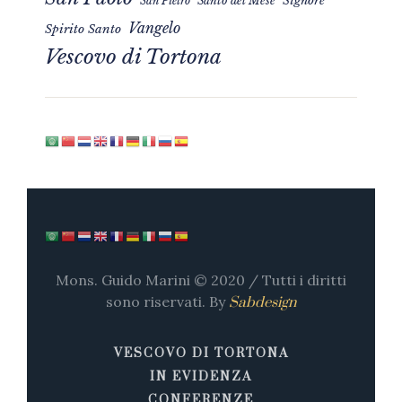
Signore
San Pietro
Santo del Mese
Vangelo
Spirito Santo
Vescovo di Tortona
Mons. Guido Marini © 2020 / Tutti i diritti
sono riservati. By
Sabdesign
VESCOVO DI TORTONA
IN EVIDENZA
CONFERENZE