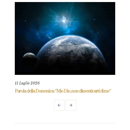
11 Luglio 2026
18 L
re
Parola della Domenica: “Mio Dio, non dimenticarti di me”
Paro