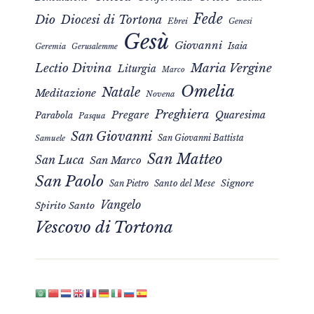
Fede
Dio
Diocesi di Tortona
Ebrei
Genesi
Gesù
Giovanni
Isaia
Geremia
Gerusalemme
Maria Vergine
Lectio Divina
Liturgia
Marco
Omelia
Natale
Meditazione
Novena
Preghiera
Pregare
Quaresima
Parabola
Pasqua
San Giovanni
San Giovanni Battista
Samuele
San Matteo
San Luca
San Marco
San Paolo
Signore
San Pietro
Santo del Mese
Vangelo
Spirito Santo
Vescovo di Tortona