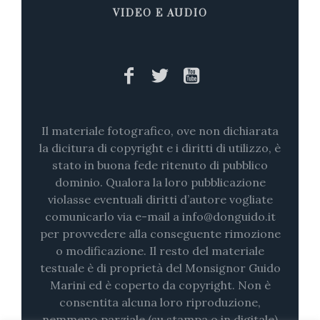
VIDEO E AUDIO
Il materiale fotografico, ove non dichiarata
la dicitura di copyright e i diritti di utilizzo, è
stato in buona fede ritenuto di pubblico
dominio. Qualora la loro pubblicazione
violasse eventuali diritti d’autore vogliate
comunicarlo via e-mail a info@donguido.it
per provvedere alla conseguente rimozione
o modificazione. Il resto del materiale
testuale è di proprietà del Monsignor Guido
Marini ed è coperto da copyright. Non è
consentita alcuna loro riproduzione,
nemmeno parziale (su stampa o in digitale)