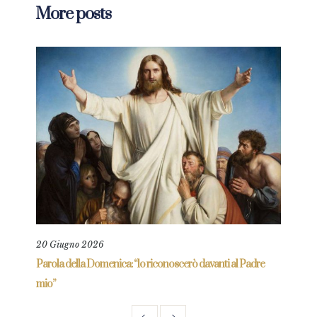
More posts
20 Giugno 2026
6 Gi
Parola della Domenica: “lo riconoscerò davanti al Padre
Parol
mio”
prez