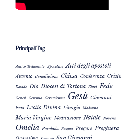
Principali Tag
Atti degli apostoli
Apocalisse
Antico Testamento
Chiesa
Cristo
Avvento
Conferenza
Benedizione
Fede
Dio
Diocesi di Tortona
Davide
Ebrei
Gesù
Giovanni
Genesi
Geremia
Gerusalemme
Lectio Divina
Liturgia
Isaia
Madonna
Natale
Maria Vergine
Meditazione
Novena
Omelia
Preghiera
Pregare
Parabola
Pasqua
San Giovanni
Quaresima
Samuele