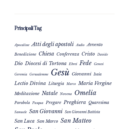
Principali Tag
Atti degli apostoli
Avvento
Apocalisse
Audio
Chiesa
Cristo
Conferenza
Benedizione
Davide
Fede
Dio
Diocesi di Tortona
Ebrei
Genesi
Gesù
Giovanni
Isaia
Geremia
Gerusalemme
Maria Vergine
Lectio Divina
Liturgia
Marco
Omelia
Natale
Meditazione
Novena
Preghiera
Pregare
Quaresima
Parabola
Pasqua
San Giovanni
San Giovanni Battista
Samuele
San Matteo
San Luca
San Marco