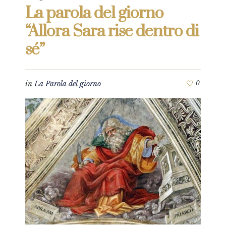
La parola del giorno
“Allora Sara rise dentro di
sé”
in
La Parola del giorno
0