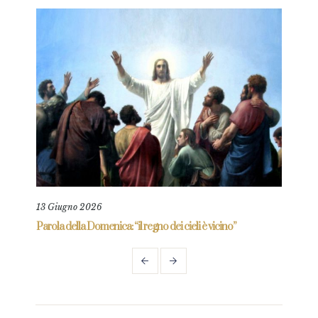
13 Giugno 2026
11 L
re
Parola della Domenica: “il regno dei cieli è vicino”
Paro