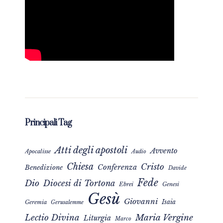
Principali Tag
Atti degli apostoli
Avvento
Apocalisse
Audio
Chiesa
Cristo
Conferenza
Benedizione
Davide
Fede
Dio
Diocesi di Tortona
Ebrei
Genesi
Gesù
Giovanni
Isaia
Geremia
Gerusalemme
Maria Vergine
Lectio Divina
Liturgia
Marco