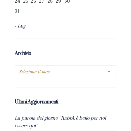
24
25
26
27
28
29
30
31
« Lug
Archivio
Ultimi Aggiornamenti
La parola del giorno “Rabbì, è bello per noi
essere qui”