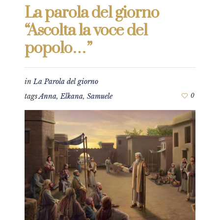
La parola del giorno
“Ascolta la voce del
popolo…”
in
La Parola del giorno
tags
Anna
,
Elkana
,
Samuele
0