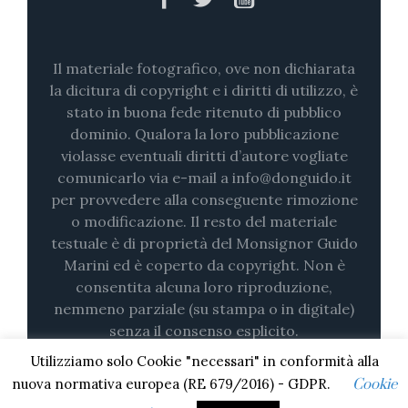
Il materiale fotografico, ove non dichiarata
la dicitura di copyright e i diritti di utilizzo, è
stato in buona fede ritenuto di pubblico
dominio. Qualora la loro pubblicazione
violasse eventuali diritti d’autore vogliate
comunicarlo via e-mail a info@donguido.it
per provvedere alla conseguente rimozione
o modificazione. Il resto del materiale
testuale è di proprietà del Monsignor Guido
Marini ed è coperto da copyright. Non è
consentita alcuna loro riproduzione,
nemmeno parziale (su stampa o in digitale)
senza il consenso esplicito.
Utilizziamo solo Cookie "necessari" in conformità alla
nuova normativa europea (RE 679/2016) - GDPR.
Cookie