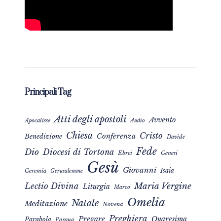
Principali Tag
Atti degli apostoli
Avvento
Apocalisse
Audio
Chiesa
Cristo
Conferenza
Benedizione
Davide
Fede
Dio
Diocesi di Tortona
Ebrei
Genesi
Gesù
Giovanni
Isaia
Geremia
Gerusalemme
Maria Vergine
Lectio Divina
Liturgia
Marco
Omelia
Natale
Meditazione
Novena
Preghiera
Pregare
Quaresima
Parabola
Pasqua