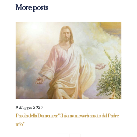
More posts
9 Maggio 2026
25 L
re
Parola della Domenica: “Chi ama me sarà amato dal Padre
Parol
mio”