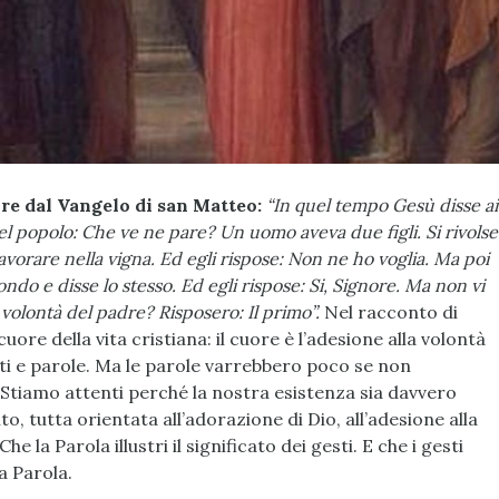
re dal Vangelo di san Matteo:
“In quel tempo Gesù disse ai
del popolo: Che ve ne pare? Un uomo aveva due figli. Si rivolse
a lavorare nella vigna. Ed egli rispose: Non ne ho voglia. Ma poi
condo e disse lo stesso. Ed egli rispose: Si, Signore. Ma non vi
volontà del padre? Risposero: Il primo”.
Nel racconto di
uore della vita cristiana: il cuore è l’adesione alla volontà
atti e parole. Ma le parole varrebbero poco se non
 Stiamo attenti perché la nostra esistenza sia davvero
to, tutta orientata all’adorazione di Dio, all’adesione alla
Che la Parola illustri il significato dei gesti. E che i gesti
a Parola.