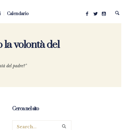
i
Calendario
 la volontà del
ntà del padre?”
Cerca nel sito