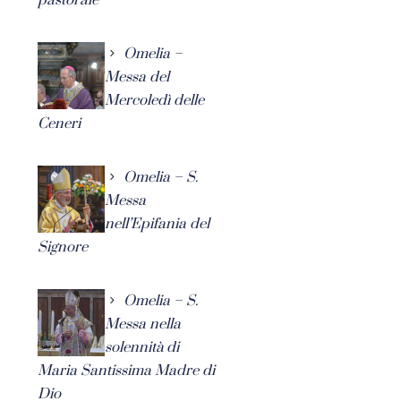
Omelia –
Messa del
Mercoledì delle
Ceneri
Omelia – S.
Messa
nell’Epifania del
Signore
Omelia – S.
Messa nella
solennità di
Maria Santissima Madre di
Dio