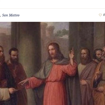
a
,
San Matteo
0