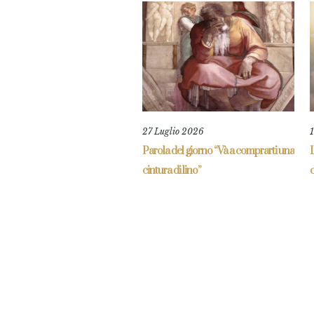
27 Luglio 2026
1
Parola del giorno “Và a comprarti una
L
cintura di lino”
c