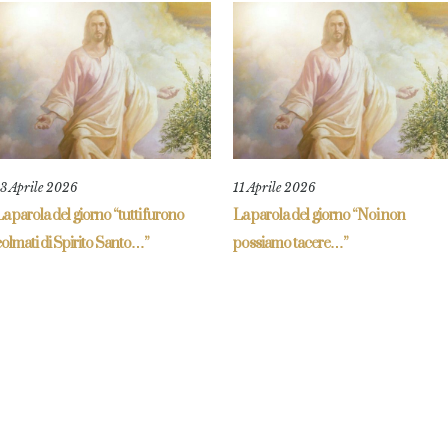
3 Aprile 2026
11 Aprile 2026
a parola del giorno “tutti furono
La parola del giorno “Noi non
olmati di Spirito Santo…”
possiamo tacere…”