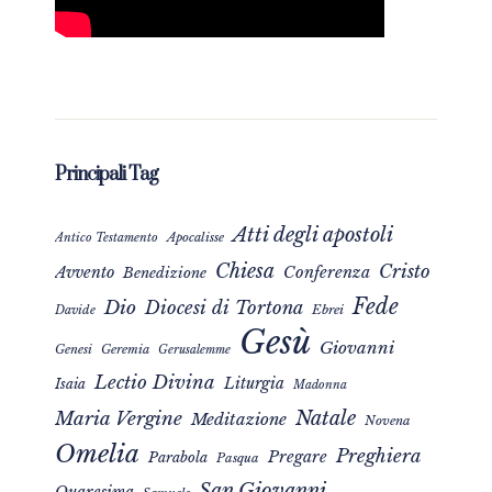
Principali Tag
Atti degli apostoli
Apocalisse
Antico Testamento
Chiesa
Cristo
Avvento
Conferenza
Benedizione
Fede
Dio
Diocesi di Tortona
Davide
Ebrei
Gesù
Giovanni
Genesi
Geremia
Gerusalemme
Lectio Divina
Liturgia
Isaia
Madonna
Natale
Maria Vergine
Meditazione
Novena
Omelia
Preghiera
Pregare
Parabola
Pasqua
San Giovanni
Quaresima