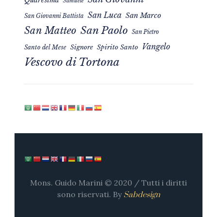
Samuele
San Luca
San Marco
San Giovanni Battista
San Matteo
San Paolo
San Pietro
Vangelo
Signore
Spirito Santo
Santo del Mese
Vescovo di Tortona
Mons. Guido Marini © 2020 / Tutti i diritti
sono riservati. By
Sabdesign