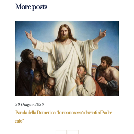
More posts
20 Giugno 2026
30 M
Parola della Domenica: “lo riconoscerò davanti al Padre
Parol
mio”