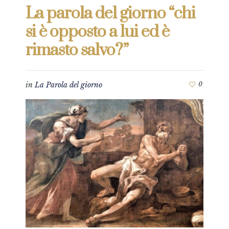
La parola del giorno “chi
si è opposto a lui ed è
rimasto salvo?”
in
La Parola del giorno
0