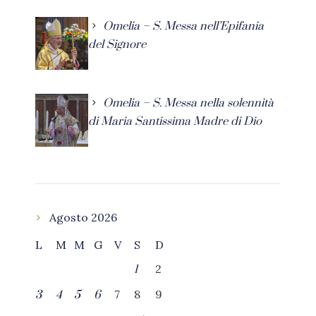
Omelia – S. Messa nell’Epifania
del Signore
Omelia – S. Messa nella solennità
di Maria Santissima Madre di Dio
Agosto 2026
L
M
M
G
V
S
D
2
1
7
8
9
3
4
5
6