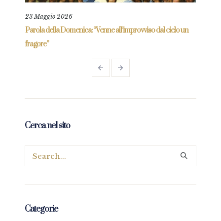
23 Maggio 2026
4 Lu
re
Parola della Domenica: “Venne all’improvviso dal cielo un
Parol
fragore”
Cerca nel sito
Categorie