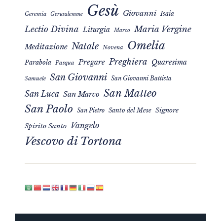
Gesù
Giovanni
Isaia
Geremia
Gerusalemme
Maria Vergine
Lectio Divina
Liturgia
Marco
Omelia
Natale
Meditazione
Novena
Preghiera
Pregare
Quaresima
Parabola
Pasqua
San Giovanni
San Giovanni Battista
Samuele
San Matteo
San Luca
San Marco
San Paolo
Signore
San Pietro
Santo del Mese
Vangelo
Spirito Santo
Vescovo di Tortona