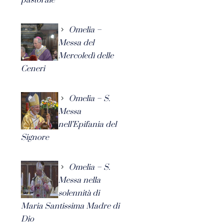
Omelia –
Messa del
Mercoledì delle
Ceneri
Omelia – S.
Messa
nell’Epifania del
Signore
Omelia – S.
Messa nella
solennità di
Maria Santissima Madre di
Dio