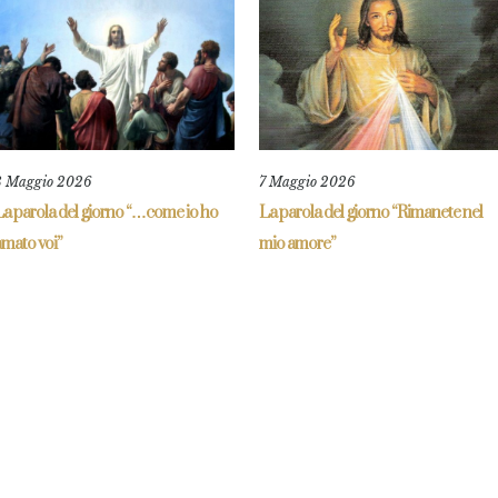
8 Maggio 2026
7 Maggio 2026
La parola del giorno “…come io ho
La parola del giorno “Rimanete nel
amato voi”
mio amore”