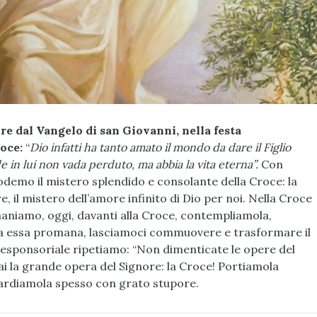
re dal Vangelo di san Giovanni, nella festa
roce:
“
Dio infatti ha tanto amato il mondo da dare il Figlio
in lui non vada perduto, ma abbia la vita eterna”.
Con
odemo il mistero splendido e consolante della Croce: la
e, il mistero dell’amore infinito di Dio per noi. Nella Croce
maniamo, oggi, davanti alla Croce, contempliamola,
a essa promana, lasciamoci commuovere e trasformare il
 responsoriale ripetiamo: “Non dimenticate le opere del
 la grande opera del Signore: la Croce! Portiamola
ardiamola spesso con grato stupore.