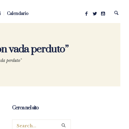
i
Calendario
on vada perduto”
ada perduto”
Cerca nel sito