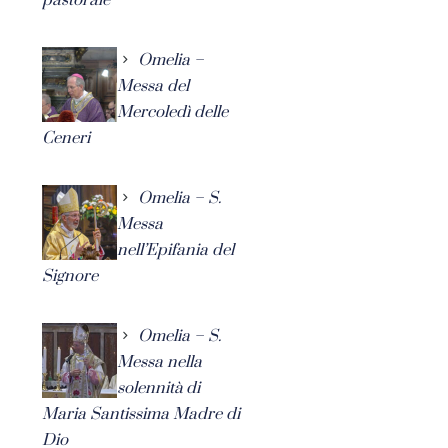
Omelia –
Messa del
Mercoledì delle
Ceneri
Omelia – S.
Messa
nell’Epifania del
Signore
Omelia – S.
Messa nella
solennità di
Maria Santissima Madre di
Dio