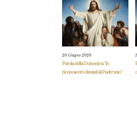
20 Giugno 2026
Parola della Domenica: “lo
P
riconoscerò davanti al Padre mio”
d