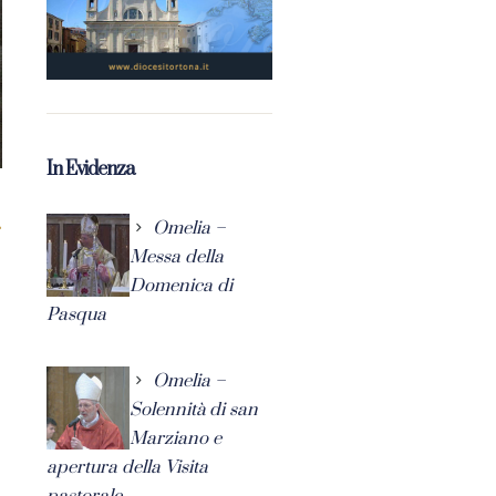
In Evidenza
Omelia –
Messa della
Domenica di
Pasqua
Omelia –
Solennità di san
Marziano e
apertura della Visita
pastorale