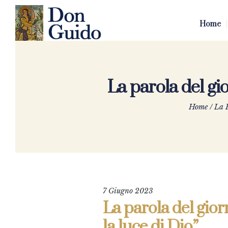
Home
La parola del gi
Home
/
La P
7 Giugno 2023
La parola del gior
la luce di Dio”