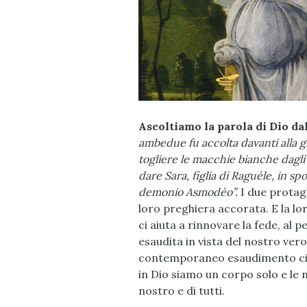
Ascoltiamo la parola di Dio dal
ambedue fu accolta davanti alla gl
togliere le macchie bianche dagli 
dare Sara, figlia di Raguèle, in spos
demonio Asmodèo”.
I due protago
loro preghiera accorata. E la lo
ci aiuta a rinnovare la fede, al
esaudita in vista del nostro vero 
contemporaneo esaudimento ci r
in Dio siamo un corpo solo e le 
nostro e di tutti.