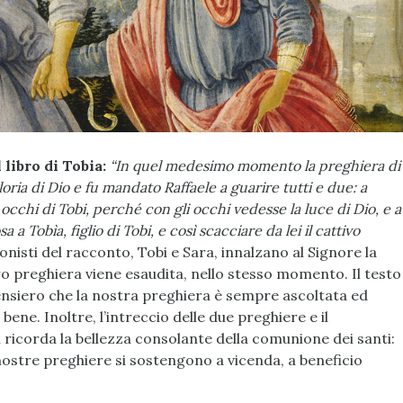
 libro di Tobia:
“In quel medesimo momento la preghiera di
oria di Dio e fu mandato Raffaele a guarire tutti e due: a
occhi di Tobi, perché con gli occhi vedesse la luce di Dio, e a
a a Tobìa, figlio di Tobi, e così scacciare da lei il cattivo
nisti del racconto, Tobi e Sara, innalzano al Signore la
ro preghiera viene esaudita, nello stesso momento. Il testo
 pensiero che la nostra preghiera è sempre ascoltata ed
bene. Inoltre, l’intreccio delle due preghiere e il
icorda la bellezza consolante della comunione dei santi:
nostre preghiere si sostengono a vicenda, a beneficio