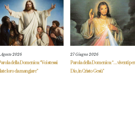
1 Agosto 2026
27 Giugno 2026
arola della Domenica: “Voi stessi
Parola della Domenica: “…viventi per
ate loro da mangiare”
Dio, in Cristo Gesù”